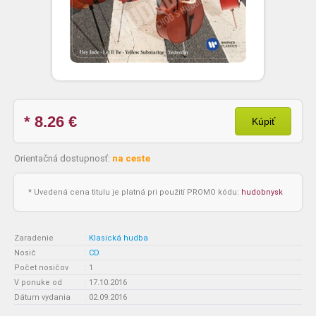
* 8.26
€
Kúpiť
Orientačná dostupnosť:
na ceste
* Uvedená cena titulu je platná pri použití PROMO kódu:
hudobnysk
Zaradenie
:
Klasická hudba
Nosič
:
CD
Počet nosičov
:
1
V ponuke od
:
17.10.2016
Dátum vydania
:
02.09.2016