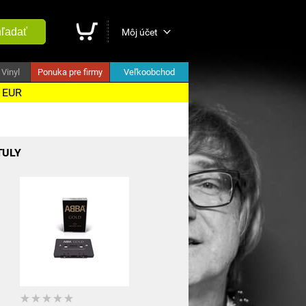
ľadať
Môj účet
Vinyl
Ponuka pre firmy
Veľkoobchod
5 EUR
TULY