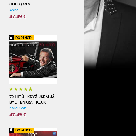
GOLD (MC)
Abba
47.49 €
70 HITŮ - KDYŽ JSEM JÁ
BYL TENKRÁT KLUK
(3CD)
Karel Gott
47.49 €