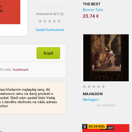
THE BEST
Bonnie Tyler
Hodnotenie
0
/5 (
0
)
23.74 €
Zadať hodnotenie
Kúpiť
OMO kódu:
hudobnysk
čas hľadaním najlepšej ceny. Ak
neakciovú cenu na daný produkt s
MAHAGON
iel. Stačí nám zaslať číslo Vašej
Mahagon
tu z daného obchodu na nášu adresu
na opýtanie
mfort.
ov