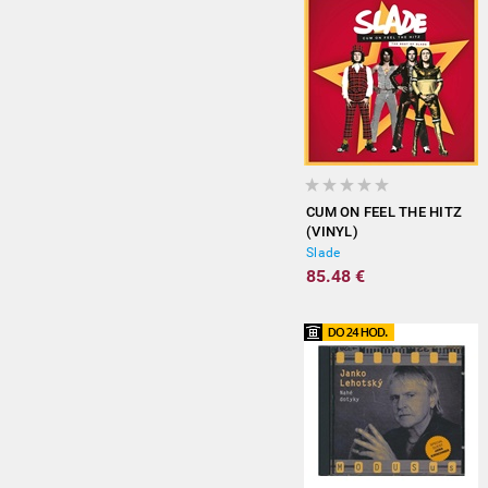
CUM ON FEEL THE HITZ
(VINYL)
Slade
85.48 €