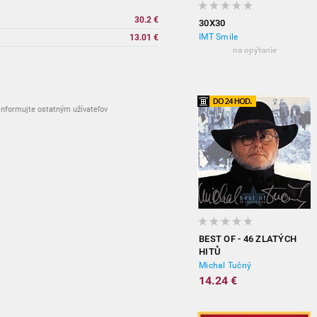
30.2 €
30X30
IMT Smile
13.01 €
na opýtanie
nformujte ostatným užívateľov
BEST OF - 46 ZLATÝCH
HITŮ
Michal Tučný
14.24 €