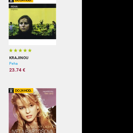
KRAJINOU
Peha
23.74 €