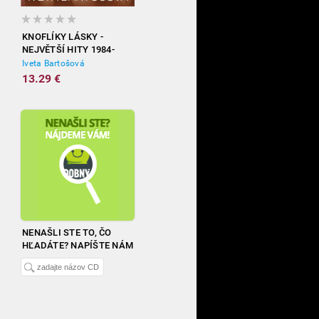
KNOFLÍKY LÁSKY -
NEJVĚTŠÍ HITY 1984-
2012
Iveta Bartošová
13.29 €
NENAŠLI STE TO, ČO
HĽADÁTE? NAPÍŠTE NÁM