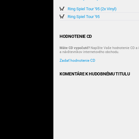
Ring Spiel Tour '95 (2x Vinyl)
Ring Spiel Tour '95
HODNOTENIE CD
Máte CD vypočuté?
Napíšte Vaše hodnotenie CD a i
a návštevníkov internetového obchodu.
Zadať hodnotenie CD
KOMENTÁRE K HUDOBNÉMU TITULU