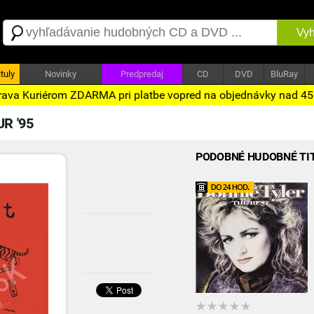
Vyh
tuly
Novinky
Predpredaj
CD
DVD
BluRay
ava Kuriérom ZDARMA pri platbe vopred na objednávky nad 4
R '95
PODOBNÉ HUDOBNÉ TI