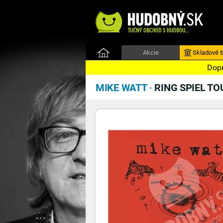
Akcie
Skladové ti
Dopr
MIKE WATT
-
RING SPIEL TOU