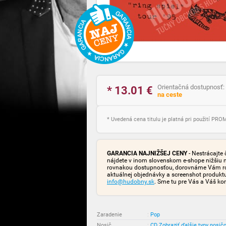
Orientačná dostupnosť:
* 13.01
€
na ceste
* Uvedená cena titulu je platná pri použití PR
GARANCIA NAJNIŽŠEJ CENY
- Nestrácajte 
nájdete v inom slovenskom e-shope nižšiu 
rovnakou dostupnosťou, dorovnáme Vám rozd
aktuálnej objednávky a screenshot produk
info@hudobny.sk
. Sme tu pre Vás a Váš ko
Zaradenie
:
Pop
Nosič
:
CD
Zobraziť ďalšie typy nosič