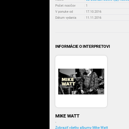
Počet nosičov
:
1
V ponuke od
:
17.10.2016
Dátum vydania
:
11.11.2016
INFORMÁCIE O INTERPRETOVI
MIKE WATT
-
Zobraziť všetky albumy Mike Watt