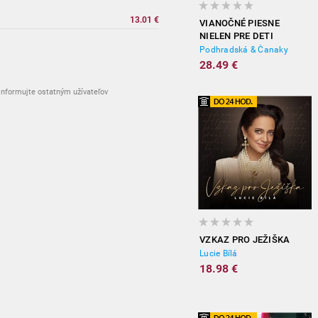
13.01 €
VIANOČNÉ PIESNE
NIELEN PRE DETI
Podhradská & Čanaky
28.49 €
nformujte ostatným užívateľov
VZKAZ PRO JEŽIŠKA
Lucie Bílá
18.98 €