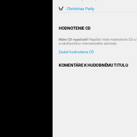
Christmas Party
HODNOTENIE CD
Máte CD vypočuté?
Napíšte Vaše hodnotenie CD a i
a návštevníkov internetového obchodu.
Zadať hodnotenie CD
KOMENTÁRE K HUDOBNÉMU TITULU