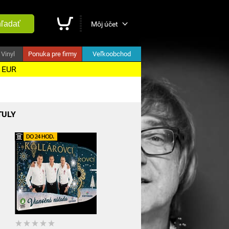
ľadať
Môj účet
Vinyl
Ponuka pre firmy
Veľkoobchod
5 EUR
TULY