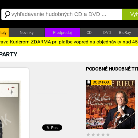
Vyh
tuly
Novinky
Predpredaj
CD
DVD
BluRay
ava Kuriérom ZDARMA pri platbe vopred na objednávky nad 4
PARTY
PODOBNÉ HUDOBNÉ TI