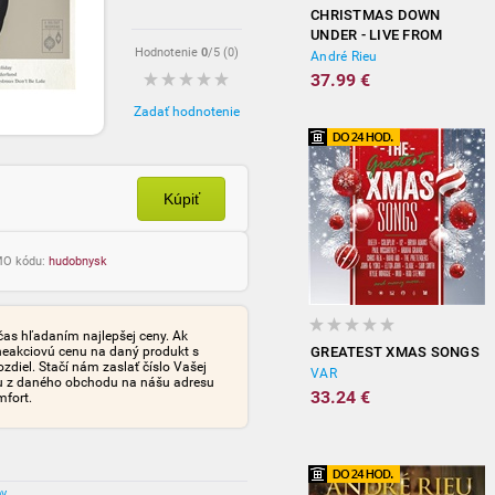
CHRISTMAS DOWN
UNDER - LIVE FROM
Hodnotenie
0
/5 (
0
)
SYDNEY
André Rieu
37.99 €
Zadať hodnotenie
Kúpiť
OMO kódu:
hudobnysk
čas hľadaním najlepšej ceny. Ak
neakciovú cenu na daný produkt s
GREATEST XMAS SONGS
iel. Stačí nám zaslať číslo Vašej
VAR
tu z daného obchodu na nášu adresu
33.24 €
mfort.
ov