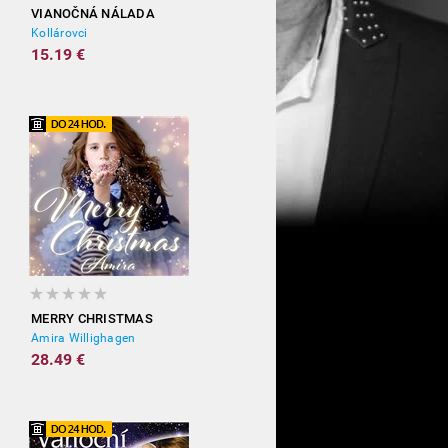
VIANOČNÁ NÁLADA
Kollárovci
15.19 €
MERRY CHRISTMAS
Amira Willighagen
28.49 €