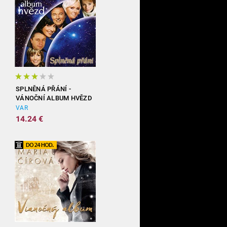
SPLNĚNÁ PŘÁNÍ -
VÁNOČNÍ ALBUM HVĚZD
VAR
14.24 €