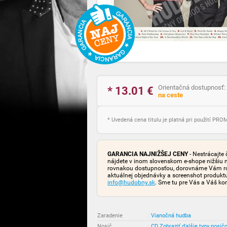
Orientačná dostupnosť:
* 13.01
€
na ceste
* Uvedená cena titulu je platná pri použití PR
GARANCIA NAJNIŽŠEJ CENY
- Nestrácajte 
nájdete v inom slovenskom e-shope nižšiu 
rovnakou dostupnosťou, dorovnáme Vám rozd
aktuálnej objednávky a screenshot produk
info@hudobny.sk
. Sme tu pre Vás a Váš ko
Zaradenie
:
Vianočná hudba
Nosič
:
CD
Zobraziť ďalšie typy nosič