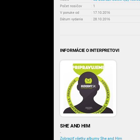
Počet nosičov
:
1
V ponuke od
:
17.10.2016
Dátum vydania
:
28.10.2016
INFORMÁCIE O INTERPRETOVI
SHE AND HIM
-
Zobraziť všetky albumy She and Him