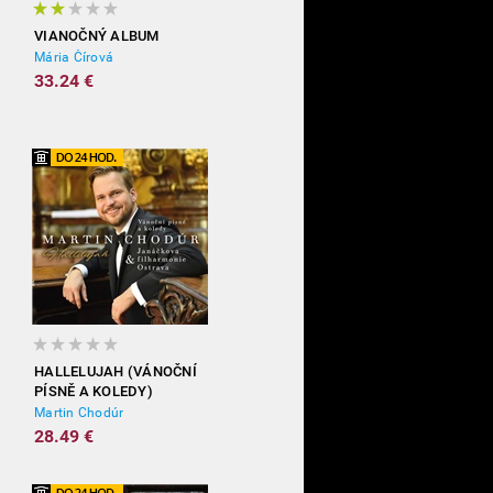
VIANOČNÝ ALBUM
Mária Čírová
33.24 €
HALLELUJAH (VÁNOČNÍ
PÍSNĚ A KOLEDY)
Martin Chodúr
28.49 €