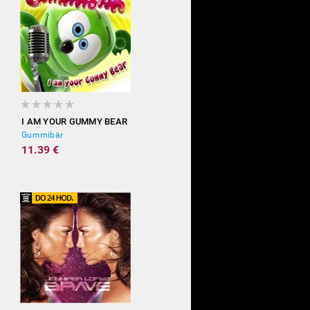
I AM YOUR GUMMY BEAR
Gummibär
11.39 €