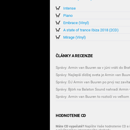
Intense
Piano
Embrace (Vinyl)
A state of trance Ibiza 2018 (2CD)
Mirage (Vinyl)
ČLÁNKY A RECENZIE
Správy: Armin van Buuren sa v júni vráti do Brat
Správy: Najlepší dídžej sveta je Armin van Buur
Správy: DJ Armin van Buuren po prvý raz zavít
Správy: Björk na Balaton Sound nahradí Armin
Správy: Armin van Buuren to roztočí vo veľkom
HODNOTENIE CD
Máte CD vypočuté?
Napíšte Vaše hodnotenie CD a i