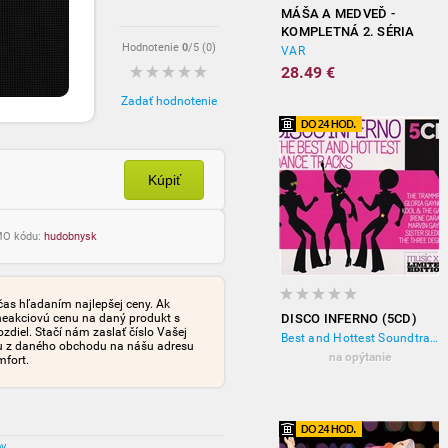
MÁŠA A MEDVEĎ -
KOMPLETNÁ 2. SÉRIA
Hodnotenie
0
/5 (
0
)
(4DVD)
VAR
28.49 €
Zadať hodnotenie
Kúpiť
OMO kódu:
hudobnysk
čas hľadaním najlepšej ceny. Ak
neakciovú cenu na daný produkt s
DISCO INFERNO (5CD)
iel. Stačí nám zaslať číslo Vašej
Best and Hottest Soundtracks
tu z daného obchodu na nášu adresu
na opýtanie
mfort.
ov