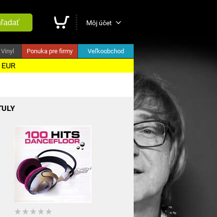
ľadať
Môj účet
Vinyl
Ponuka pre firmy
Veľkoobchod
5 EUR
TULY