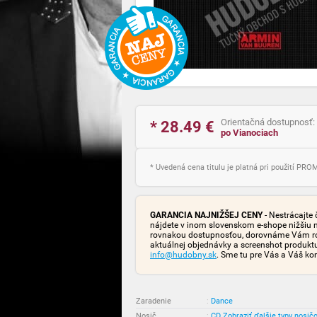
Orientačná dostupnosť:
* 28.49
€
po Vianociach
* Uvedená cena titulu je platná pri použití PR
GARANCIA NAJNIŽŠEJ CENY
- Nestrácajte 
nájdete v inom slovenskom e-shope nižšiu 
rovnakou dostupnosťou, dorovnáme Vám rozd
aktuálnej objednávky a screenshot produk
info@hudobny.sk
. Sme tu pre Vás a Váš ko
Zaradenie
:
Dance
Nosič
:
CD
Zobraziť ďalšie typy nosič