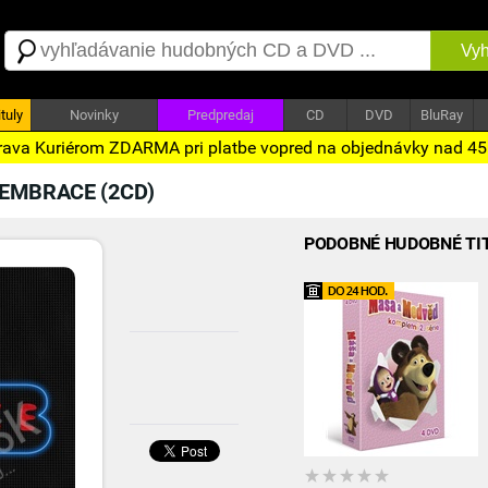
Vyh
tuly
Novinky
Predpredaj
CD
DVD
BluRay
ava Kuriérom ZDARMA pri platbe vopred na objednávky nad 4
EMBRACE (2CD)
PODOBNÉ HUDOBNÉ TI