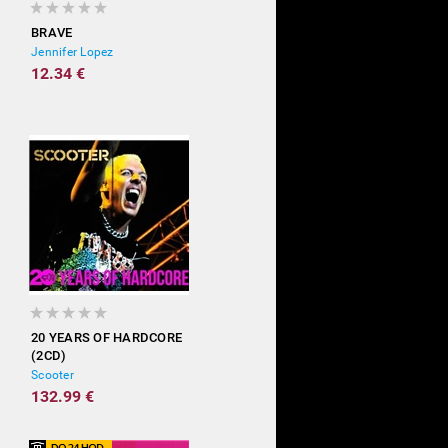
BRAVE
Jennifer Lopez
12.34 €
20 YEARS OF HARDCORE
(2CD)
Scooter
132.99 €