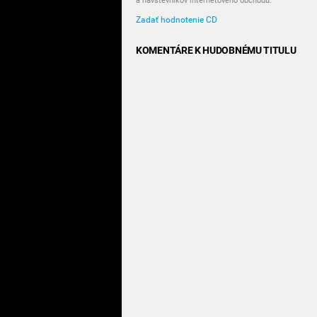
a návštevníkov internetového obchodu.
Zadať hodnotenie CD
KOMENTÁRE K HUDOBNÉMU TITULU