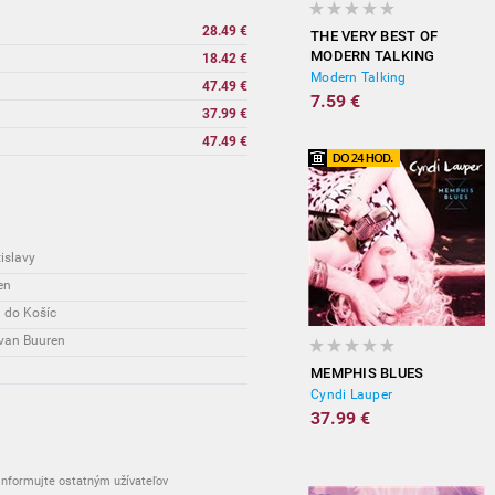
28.49 €
THE VERY BEST OF
MODERN TALKING
18.42 €
Modern Talking
47.49 €
7.59 €
37.99 €
47.49 €
islavy
en
a do Košíc
 van Buuren
MEMPHIS BLUES
Cyndi Lauper
37.99 €
nformujte ostatným užívateľov