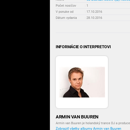
Počet nosičov
:
1
V ponuke od
:
17.10.2016
Dátum vydania
:
28.10.2016
INFORMÁCIE O INTERPRETOVI
ARMIN VAN BUUREN
Armin van Buuren je holandský trance DJ a produce
Zobraziť všetky albumy Armin van Buuren