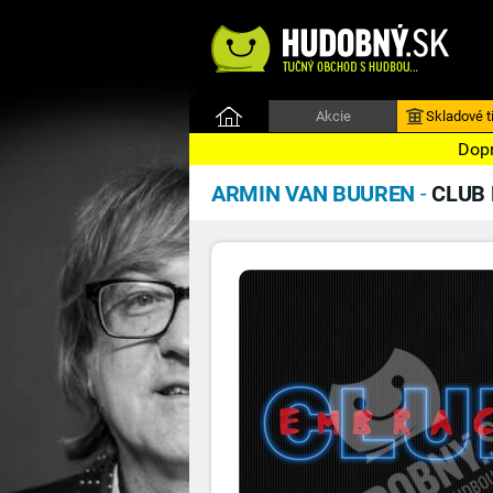
Akcie
Skladové ti
Dopr
ARMIN VAN BUUREN
-
CLUB 