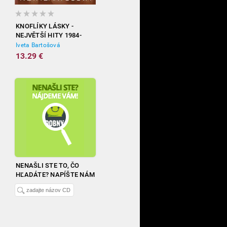
KNOFLÍKY LÁSKY -
NEJVĚTŠÍ HITY 1984-
2012
Iveta Bartošová
13.29 €
NENAŠLI STE TO, ČO
HĽADÁTE? NAPÍŠTE NÁM