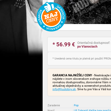
Orientačná dostupnosť:
* 56.99
€
po Vianociach
* Uvedená cena titulu je platná pri použití PR
GARANCIA NAJNIŽŠEJ CENY
- Nestrácajte 
nájdete v inom slovenskom e-shope nižšiu 
rovnakou dostupnosťou, dorovnáme Vám rozd
aktuálnej objednávky a screenshot produk
info@hudobny.sk
. Sme tu pre Vás a Váš ko
Zaradenie
:
Pop
Nosič
:
LP
Zobraziť ďalšie typy nosič