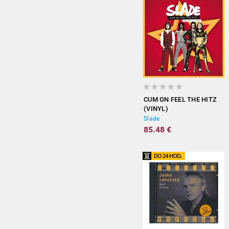
CUM ON FEEL THE HITZ
(VINYL)
Slade
85.48 €