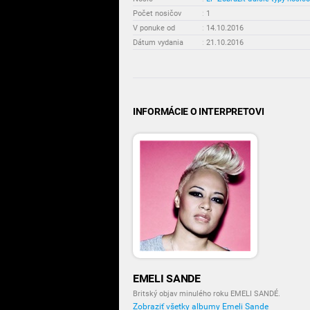
Počet nosičov
:
1
V ponuke od
:
14.10.2016
Dátum vydania
:
21.10.2016
INFORMÁCIE O INTERPRETOVI
EMELI SANDE
Britský objav minulého roku EMELI SANDÉ.
Zobraziť všetky albumy Emeli Sande