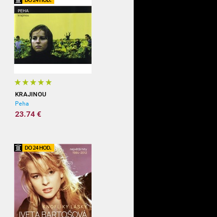
KRAJINOU
Peha
23.74 €