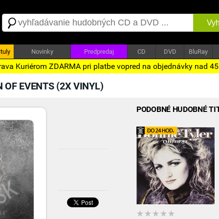
Vyh
tuly
Novinky
Predpredaj
CD
DVD
BluRay
ava Kuriérom ZDARMA pri platbe vopred na objednávky nad 4
 OF EVENTS (2X VINYL)
PODOBNÉ HUDOBNÉ TI