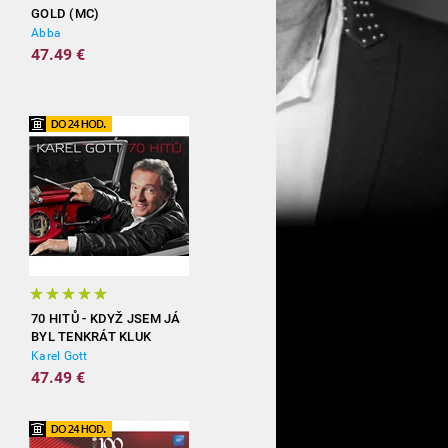
GOLD (MC)
Abba
47.49 €
70 HITŮ - KDYŽ JSEM JÁ
BYL TENKRÁT KLUK
(3CD)
Karel Gott
47.49 €