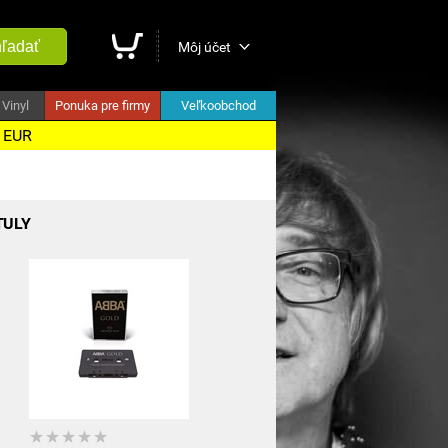
ľadať
Môj účet
Vinyl
Ponuka pre firmy
Veľkoobchod
5 EUR
TULY