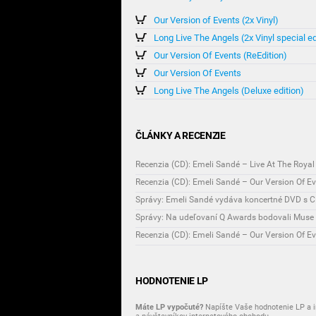
Our Version of Events (2x Vinyl)
Long Live The Angels (2x Vinyl special ed
Our Version Of Events (ReEdition)
Our Version Of Events
Long Live The Angels (Deluxe edition)
ČLÁNKY A RECENZIE
Recenzia (CD): Emeli Sandé – Live At The Royal 
Recenzia (CD): Emeli Sandé – Our Version Of Eve
Správy: Emeli Sandé vydáva koncertné DVD s 
Správy: Na udeľovaní Q Awards bodovali Muse 
Recenzia (CD): Emeli Sandé – Our Version Of E
HODNOTENIE LP
Máte LP vypočuté?
Napíšte Vaše hodnotenie LP a i