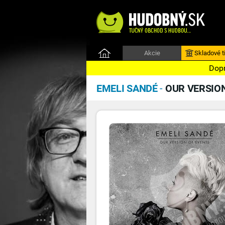
Akcie
Skladové ti
Dopr
EMELI SANDÉ
-
OUR VERSION