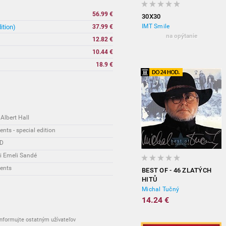
56.99 €
30X30
IMT Smile
ition)
37.99 €
na opýtanie
12.82 €
10.44 €
18.9 €
Albert Hall
nts - special edition
CD
i Emeli Sandé
vents
BEST OF - 46 ZLATÝCH
HITŮ
Michal Tučný
14.24 €
nformujte ostatným užívateľov