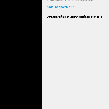
a návštevníkov internetového obchodu.
Zadať hodnotenie LP
KOMENTÁRE K HUDOBNÉMU TITULU