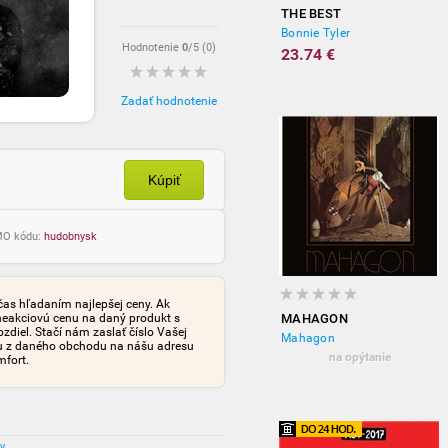
THE BEST
Bonnie Tyler
Hodnotenie
0
/5 (
0
)
23.74 €
Zadať hodnotenie
Kúpiť
OMO kódu:
hudobnysk
čas hľadaním najlepšej ceny. Ak
neakciovú cenu na daný produkt s
MAHAGON
iel. Stačí nám zaslať číslo Vašej
Mahagon
tu z daného obchodu na nášu adresu
na opýtanie
mfort.
ov