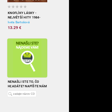
KNOFLÍKY LÁSKY -
NEJVĚTŠÍ HITY 1984-
2012
Iveta Bartošová
13.29 €
NENAŠLI STE TO, ČO
HĽADÁTE? NAPÍŠTE NÁM