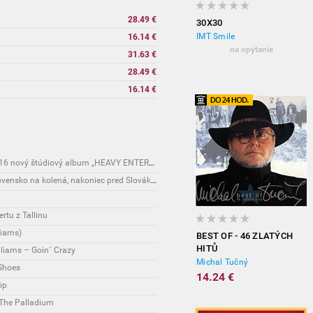
28.49 €
30X30
IMT Smile
16.14 €
na opýtanie
31.63 €
28.49 €
16.14 €
Novinky: Robbie Williams vydá 4. novembra 2016 nový štúdiový album ,,HEAVY ENTERTAINMENT SHOW"
Koncerty: Ako bolo?: Robbie Williams dostal Slovensko na kolená, nakoniec pred Slovákmi kľakol sám
tu z Tallinu
liams)
BEST OF - 46 ZLATÝCH
HITŮ
lliams – Goin´ Crazy
Michal Tučný
 Shoes
14.24 €
ip
 The Palladium