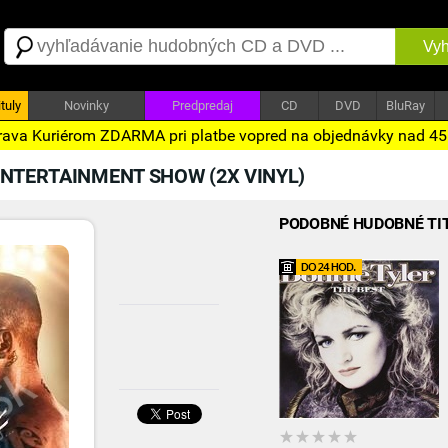
Vyh
tuly
Novinky
Predpredaj
CD
DVD
BluRay
ava Kuriérom ZDARMA pri platbe vopred na objednávky nad 4
NTERTAINMENT SHOW (2X VINYL)
PODOBNÉ HUDOBNÉ TI