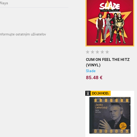
 Ways
nformujte ostatným užívateľov
CUM ON FEEL THE HITZ
(VINYL)
Slade
85.48 €