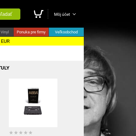
ľadať
Môj účet
Vinyl
Ponuka pre firmy
Veľkoobchod
5 EUR
TULY