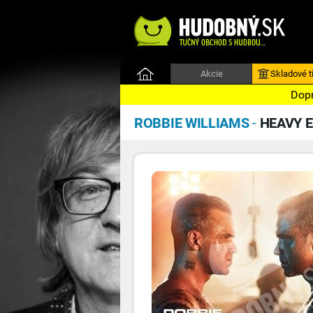
Akcie
Skladové ti
Dopr
ROBBIE WILLIAMS
-
HEAVY E