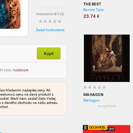
THE BEST
Bonnie Tyler
Hodnotenie
0
/5 (
0
)
23.74 €
Zadať hodnotenie
Kúpiť
OMO kódu:
hudobnysk
čas hľadaním najlepšej ceny. Ak
neakciovú cenu na daný produkt s
MAHAGON
iel. Stačí nám zaslať číslo Vašej
Mahagon
tu z daného obchodu na nášu adresu
na opýtanie
mfort.
ov