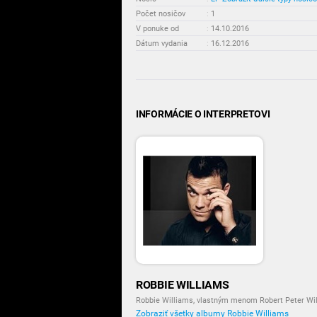
Počet nosičov
:
1
V ponuke od
:
14.10.2016
Dátum vydania
:
16.12.2016
INFORMÁCIE O INTERPRETOVI
ROBBIE WILLIAMS
Robbie Williams, vlastným menom Robert Peter Will
Zobraziť všetky albumy Robbie Williams