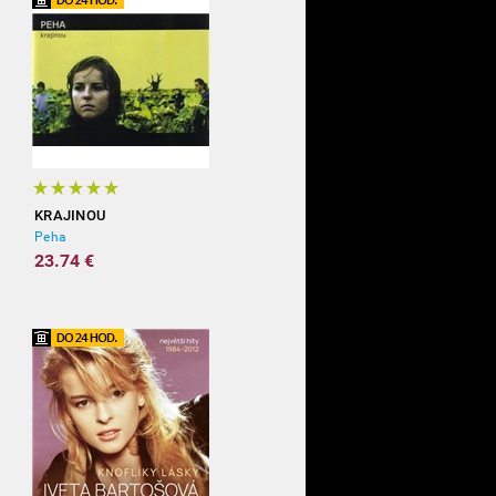
KRAJINOU
Peha
23.74 €