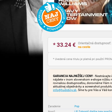
Orientačná dostupnosť:
* 33.24
€
na ceste
* Uvedená cena titulu je platná pri použití PR
GARANCIA NAJNIŽŠEJ CENY
- Nestrácajte 
nájdete v inom slovenskom e-shope nižšiu 
rovnakou dostupnosťou, dorovnáme Vám rozd
aktuálnej objednávky a screenshot produk
info@hudobny.sk
. Sme tu pre Vás a Váš ko
Zaradenie
:
Pop
Nosič
:
LP
Zobraziť ďalšie typy nosič