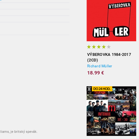
VÝBEROVKA 1984-2017
(2CD)
Richard Müller
18.99 €
iams, je britský spevák.