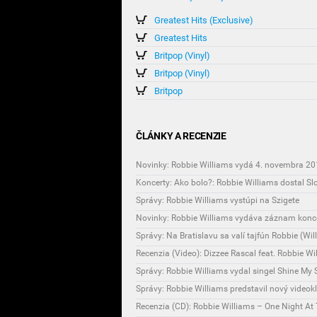
Greatest Hits (Exclusive)
Greatest Hits
Britpop (Vinyl)
Britpop (Vinyl)
Britpop
ČLÁNKY A RECENZIE
Správy: Robbie Williams vystúpi na Szigete
Novinky: Robbie Williams vydáva záznam koncer
Správy: Na Bratislavu sa valí tajfún Robbie (Wil
Recenzia (Video): Dizzee Rascal feat. Robbie Wi
Správy: Robbie Williams vydal singel Shine My
Správy: Robbie Williams predstavil nový videokl
Recenzia (CD): Robbie Williams – One Night At