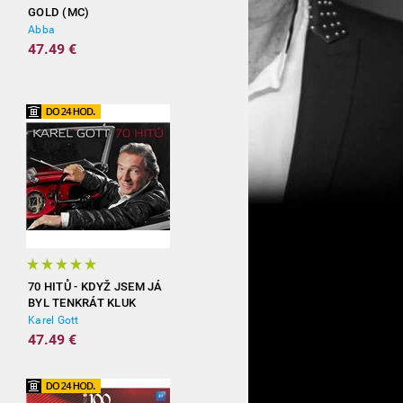
GOLD (MC)
Abba
47.49 €
70 HITŮ - KDYŽ JSEM JÁ
BYL TENKRÁT KLUK
(3CD)
Karel Gott
47.49 €