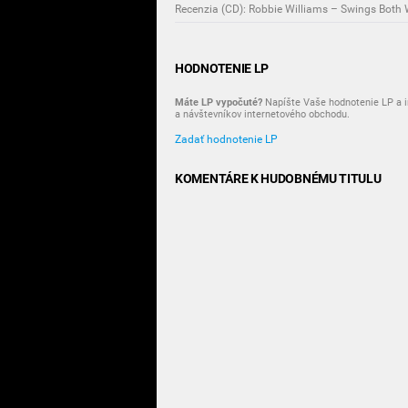
Recenzia (CD): Robbie Williams – Swings Both
HODNOTENIE LP
Máte LP vypočuté?
Napíšte Vaše hodnotenie LP a i
a návštevníkov internetového obchodu.
Zadať hodnotenie LP
KOMENTÁRE K HUDOBNÉMU TITULU