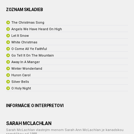
ZOZNAM SKLADIEB
The Christmas Song
Angels We Have Heard On High
Let It Snow
White Christmas
O Come All Ye Faithful
Go Tell It On The Mountain
Away In A Manger
Winter Wonderland
Huron Carol
Silver Bells
O Holy Night
INFORMÁCIE O INTERPRETOVI
SARAH MCLACHLAN
Sarah McLachlan vlastným menom Sarah Ann McLachlan je kanadskou
speváčkou od 1988.