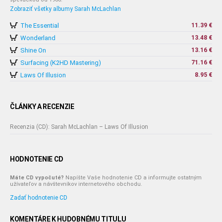
Zobraziť všetky albumy Sarah McLachlan
The Essential
11.39 €
Wonderland
13.48 €
Shine On
13.16 €
Surfacing (K2HD Mastering)
71.16 €
Laws Of Illusion
8.95 €
ČLÁNKY A RECENZIE
Recenzia (CD): Sarah McLachlan – Laws Of Illusion
HODNOTENIE CD
Máte CD vypočuté?
Napíšte Vaše hodnotenie CD a informujte ostatným
užívateľov a návštevníkov internetového obchodu.
Zadať hodnotenie CD
KOMENTÁRE K HUDOBNÉMU TITULU