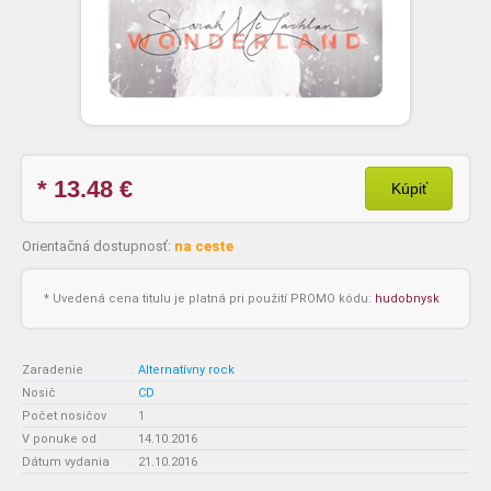
* 13.48
€
Kúpiť
Orientačná dostupnosť:
na ceste
* Uvedená cena titulu je platná pri použití PROMO kódu:
hudobnysk
Zaradenie
:
Alternatívny rock
Nosič
:
CD
Počet nosičov
:
1
V ponuke od
:
14.10.2016
Dátum vydania
:
21.10.2016