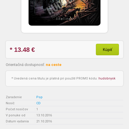
* 13.48
€
Kúpiť
Orientačná dostupnosť:
na ceste
* Uvedená cena titulu je platná pri použití PROMO kódu:
hudobnysk
Zaradenie
:
Pop
Nosič
:
CD
Počet nosičov
:
1
V ponuke od
:
13.10.2016
Dátum vydania
:
21.10.2016