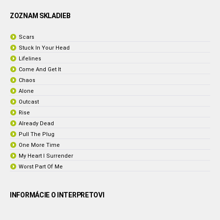
ZOZNAM SKLADIEB
Scars
Stuck In Your Head
Lifelines
Come And Get It
Chaos
Alone
Outcast
Rise
Already Dead
Pull The Plug
One More Time
My Heart I Surrender
Worst Part Of Me
INFORMÁCIE O INTERPRETOVI