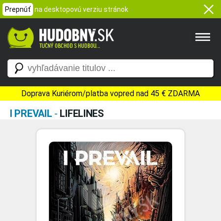
Prepnúť
na desktopovú verziu stránok
Doprava Kuriérom/platba vopred nad 45 € ZDARMA
I PREVAIL
-
LIFELINES