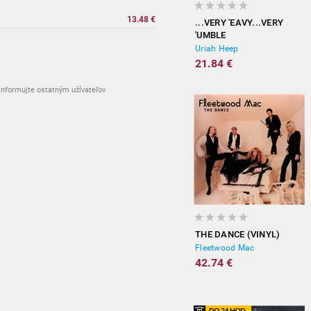
13.48 €
...VERY 'EAVY...VERY
'UMBLE
Uriah Heep
21.84 €
nformujte ostatným užívateľov
THE DANCE (VINYL)
Fleetwood Mac
42.74 €