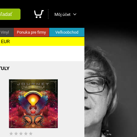
ľadať
Môj účet
Vinyl
Ponuka pre firmy
Veľkoobchod
5 EUR
TULY