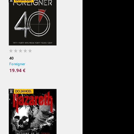
40
Foreigner
19.94 €