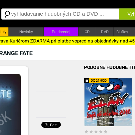
Vyh
tuly
Novinky
Predpredaj
CD
DVD
BluRay
ava Kuriérom ZDARMA pri platbe vopred na objednávky nad 4
RANGE FATE
PODOBNÉ HUDOBNÉ TI