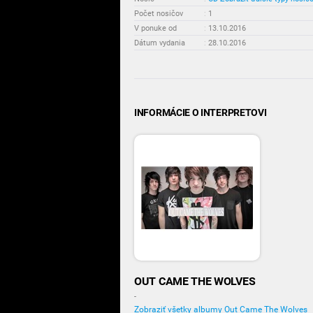
Počet nosičov
:
1
V ponuke od
:
13.10.2016
Dátum vydania
:
28.10.2016
INFORMÁCIE O INTERPRETOVI
OUT CAME THE WOLVES
-
Zobraziť všetky albumy Out Came The Wolves