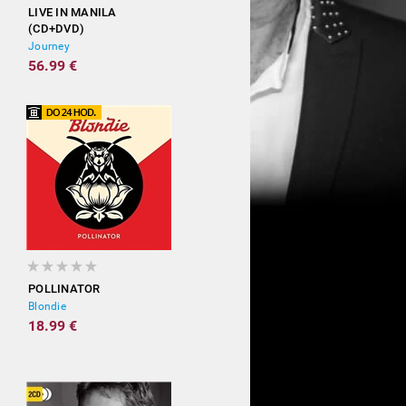
LIVE IN MANILA
(CD+DVD)
Journey
56.99 €
POLLINATOR
Blondie
18.99 €