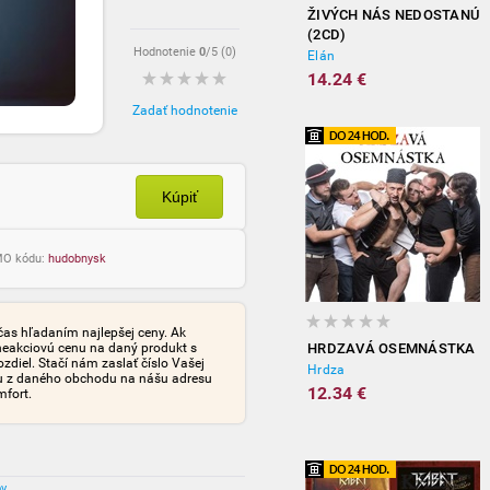
ŽIVÝCH NÁS NEDOSTANÚ
(2CD)
Hodnotenie
0
/5 (
0
)
Elán
14.24 €
Zadať hodnotenie
Kúpiť
OMO kódu:
hudobnysk
čas hľadaním najlepšej ceny. Ak
neakciovú cenu na daný produkt s
HRDZAVÁ OSEMNÁSTKA
iel. Stačí nám zaslať číslo Vašej
Hrdza
tu z daného obchodu na nášu adresu
12.34 €
mfort.
ov