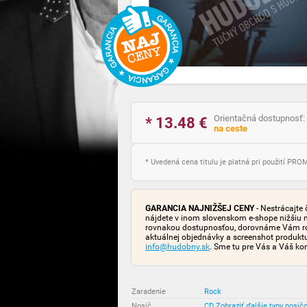
Orientačná dostupnosť:
* 13.48
€
na ceste
* Uvedená cena titulu je platná pri použití PR
GARANCIA NAJNIŽŠEJ CENY
- Nestrácajte 
nájdete v inom slovenskom e-shope nižšiu 
rovnakou dostupnosťou, dorovnáme Vám rozd
aktuálnej objednávky a screenshot produk
info@hudobny.sk
. Sme tu pre Vás a Váš ko
Zaradenie
:
Rock
Nosič
:
CD
Zobraziť ďalšie typy nosič