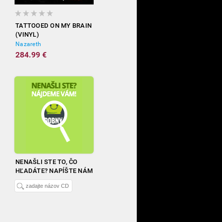
TATTOOED ON MY BRAIN
(VINYL)
Nazareth
284.99 €
NENAŠLI STE TO, ČO
HĽADÁTE? NAPÍŠTE NÁM