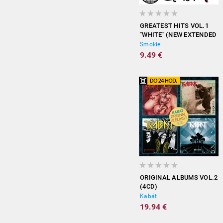
GREATEST HITS VOL.1
"WHITE" (NEW EXTENDED
VERSION)
Smokie
9.49 €
ORIGINAL ALBUMS VOL.2
(4CD)
Kabát
19.94 €