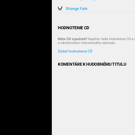
Strange Fate
HODNOTENIE CD
Máte CD vypočuté?
Napíšte Vaše hodnotenie CD a i
a návštevníkov internetového obchodu.
Zadať hodnotenie CD
KOMENTÁRE K HUDOBNÉMU TITULU