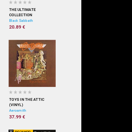
THE ULTIMATE
COLLECTION
Black Sabbath
20.89 €
TOYS IN THE ATTIC
(VINYL)
Aerosmith
37.99 €