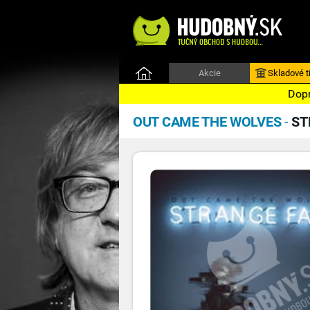
Akcie
Skladové ti
Dopr
OUT CAME THE WOLVES
-
ST