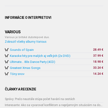
INFORMÁCIE O INTERPRETOVI
VARIOUS
Various je britské dubstepové duo.
Zobraziť všetky albumy Various
Sounds of Spain
28.49 €
Karaoke hity pre malých aj veľkých (2x DVD)
37.99 €
Ultimate... 80s Dance Party (4CD)
18.98 €
Greatest Xmas Songs
33.24 €
Tóny snov
14.24 €
ČLÁNKY A RECENZIE
Správy: Prečo neustále stúpa počet havárií na cestách
Interesante: Ako sa vyvarovať konfliktom a nepríjemným situáciám na dovolenke