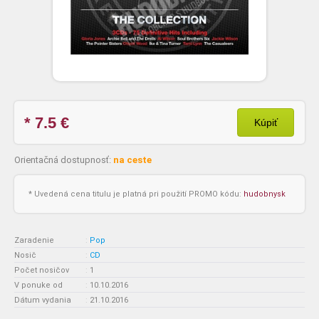
* 7.5
€
Kúpiť
Orientačná dostupnosť:
na ceste
* Uvedená cena titulu je platná pri použití PROMO kódu:
hudobnysk
Zaradenie
:
Pop
Nosič
:
CD
Počet nosičov
:
1
V ponuke od
:
10.10.2016
Dátum vydania
:
21.10.2016