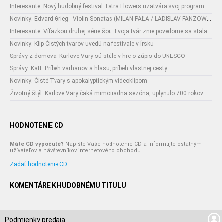
Interesante: Nový hudobný festival Tatra Flowers uzatvára svoj program naozajstnou špecialitou:
Novinky: Edvard Grieg - Violin Sonatas (MILAN PAĽA / LADISLAV FANZOWITZ)
Interesante: Víťazkou druhej série šou Tvoja tvár znie povedome sa stala...
Novinky: Klip Čistých tvarov uvedú na festivale v Írsku
Správy z domova: Karlove Vary sú stále v hre o zápis do UNESCO
Správy: Katt: Príbeh varhanov a hlasu, príbeh vlastnej cesty
Novinky: Čisté Tvary s apokalyptickým videoklipom
Životný štýl: Karlove Vary čaká mimoriadna sezóna, uplynulo 700 rokov od narodenia ich zakladateľa
HODNOTENIE CD
Máte CD vypočuté?
Napíšte Vaše hodnotenie CD a informujte ostatným
užívateľov a návštevníkov internetového obchodu.
Zadať hodnotenie CD
KOMENTÁRE K HUDOBNÉMU TITULU
Podmienky predaja