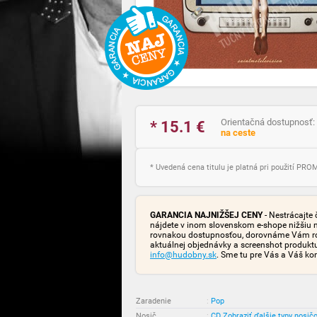
Orientačná dostupnosť:
* 15.1
€
na ceste
* Uvedená cena titulu je platná pri použití PR
GARANCIA NAJNIŽŠEJ CENY
- Nestrácajte 
nájdete v inom slovenskom e-shope nižšiu 
rovnakou dostupnosťou, dorovnáme Vám rozd
aktuálnej objednávky a screenshot produk
info@hudobny.sk
. Sme tu pre Vás a Váš ko
Zaradenie
:
Pop
Nosič
:
CD
Zobraziť ďalšie typy nosič