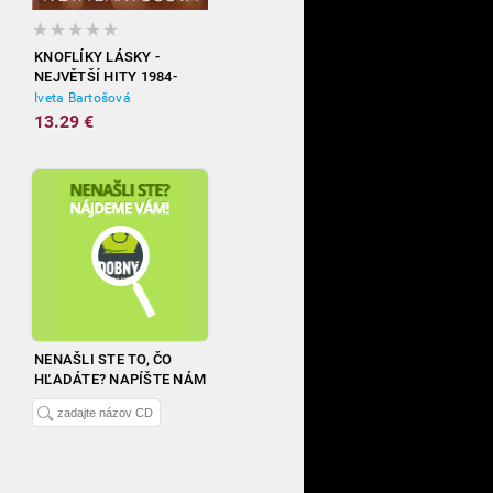
KNOFLÍKY LÁSKY -
NEJVĚTŠÍ HITY 1984-
2012
Iveta Bartošová
13.29 €
NENAŠLI STE TO, ČO
HĽADÁTE? NAPÍŠTE NÁM