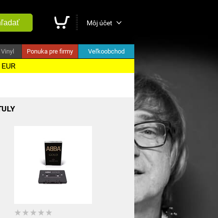
ľadať
Môj účet
Vinyl
Ponuka pre firmy
Veľkoobchod
5 EUR
TULY