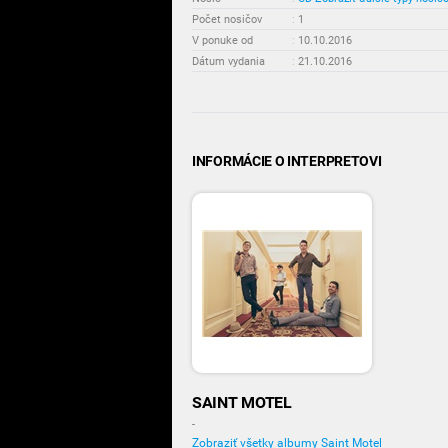
Počet nosičov
:
1
V ponuke od
:
10.10.2016
Dátum vydania
:
21.10.2016
INFORMÁCIE O INTERPRETOVI
SAINT MOTEL
-
Zobraziť všetky albumy Saint Motel