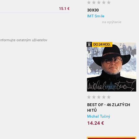
15.1 €
30X30
IMT Smile
na opýtanie
nformujte ostatným užívateľov
BEST OF - 46 ZLATÝCH
HITŮ
Michal Tučný
14.24 €