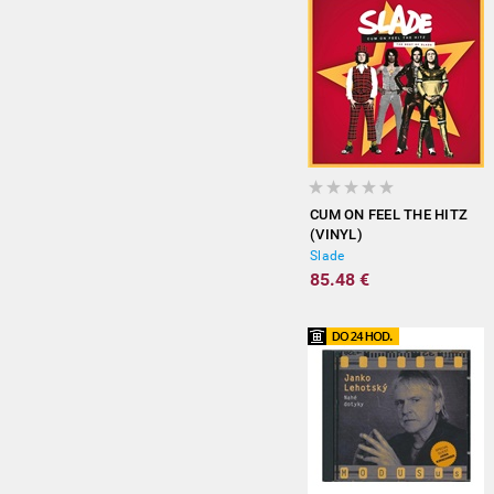
CUM ON FEEL THE HITZ
(VINYL)
Slade
85.48 €