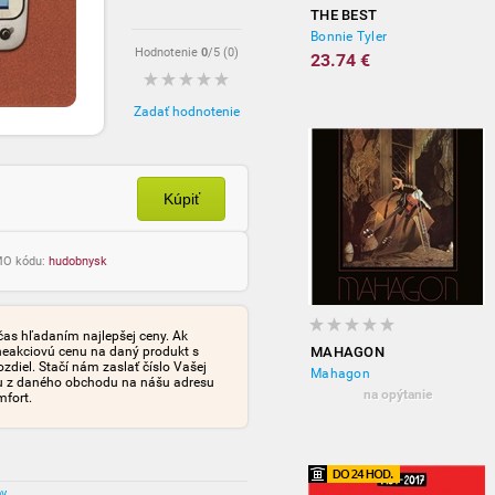
THE BEST
Bonnie Tyler
Hodnotenie
0
/5 (
0
)
23.74 €
Zadať hodnotenie
Kúpiť
OMO kódu:
hudobnysk
čas hľadaním najlepšej ceny. Ak
neakciovú cenu na daný produkt s
MAHAGON
iel. Stačí nám zaslať číslo Vašej
Mahagon
tu z daného obchodu na nášu adresu
na opýtanie
mfort.
ov