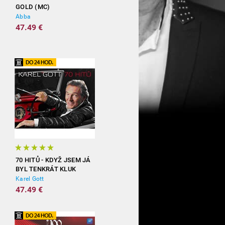
GOLD (MC)
Abba
47.49 €
70 HITŮ - KDYŽ JSEM JÁ
BYL TENKRÁT KLUK
(3CD)
Karel Gott
47.49 €