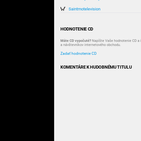
Saintmotelevision
HODNOTENIE CD
Máte CD vypočuté?
Napíšte Vaše hodnotenie CD a i
a návštevníkov internetového obchodu.
Zadať hodnotenie CD
KOMENTÁRE K HUDOBNÉMU TITULU