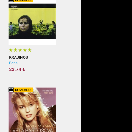
KRAJINOU
Peha
23.74 €