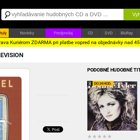
Vyh
tuly
Novinky
Predpredaj
CD
DVD
BluRay
ava Kuriérom ZDARMA pri platbe vopred na objednávky nad 4
EVISION
PODOBNÉ HUDOBNÉ TI