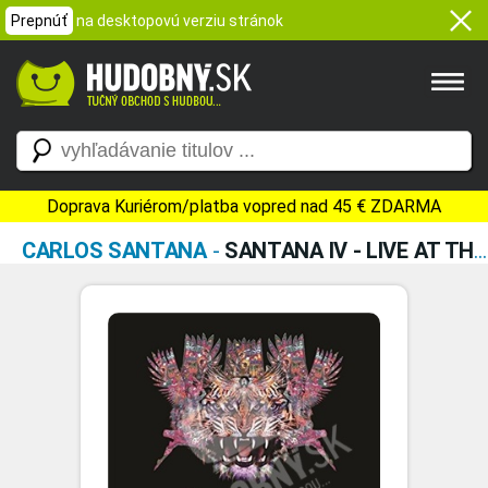
Prepnúť
na desktopovú verziu stránok
Doprava Kuriérom/platba vopred nad 45 € ZDARMA
CARLOS SANTANA
-
SANTANA IV - LIVE AT THE HOUSE OF BLUES LAS VEGAS (2CD+DVD)