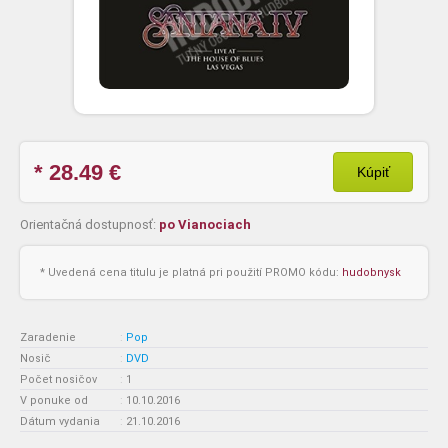
* 28.49
€
Kúpiť
Orientačná dostupnosť:
po Vianociach
* Uvedená cena titulu je platná pri použití PROMO kódu:
hudobnysk
Zaradenie
:
Pop
Nosič
:
DVD
Počet nosičov
:
1
V ponuke od
:
10.10.2016
Dátum vydania
:
21.10.2016