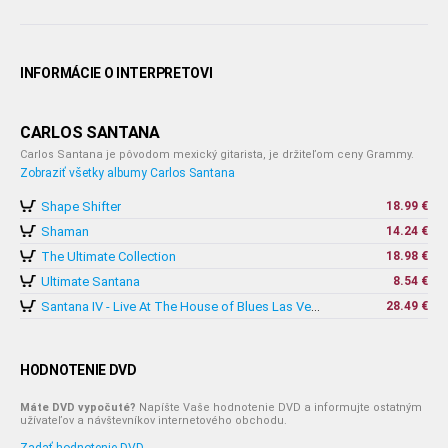
INFORMÁCIE O INTERPRETOVI
CARLOS SANTANA
Carlos Santana je pôvodom mexický gitarista, je držiteľom ceny Grammy.
Zobraziť všetky albumy Carlos Santana
Shape Shifter
18.99 €
Shaman
14.24 €
The Ultimate Collection
18.98 €
Ultimate Santana
8.54 €
28.49 €
Santana IV - Live At The House of Blues Las Vegas (2CD+DVD)
HODNOTENIE DVD
Máte DVD vypočuté?
Napíšte Vaše hodnotenie DVD a informujte ostatným
užívateľov a návštevníkov internetového obchodu.