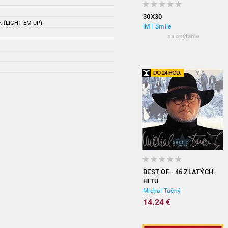
30X30
 (LIGHT EM UP)
IMT Smile
na opýtanie
BEST OF - 46 ZLATÝCH
HITŮ
Michal Tučný
14.24 €