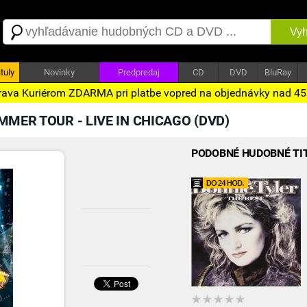
Vyh
tuly
Novinky
Predpredaj
CD
DVD
BluRay
ava Kuriérom ZDARMA pri platbe vopred na objednávky nad 4
MMER TOUR - LIVE IN CHICAGO (DVD)
PODOBNÉ HUDOBNÉ TI