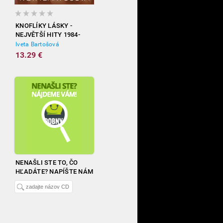
KNOFLÍKY LÁSKY -
NEJVĚTŠÍ HITY 1984-
2012
Iveta Bartošová
13.29 €
NENAŠLI STE TO, ČO
HĽADÁTE? NAPÍŠTE NÁM