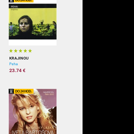
KRAJINOU
Peha
23.74 €