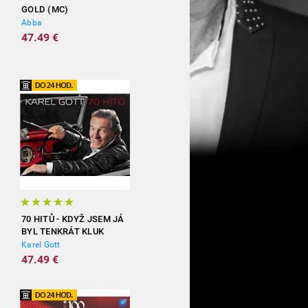
GOLD (MC)
Abba
47.49 €
70 HITŮ - KDYŽ JSEM JÁ
BYL TENKRÁT KLUK
(3CD)
Karel Gott
47.49 €