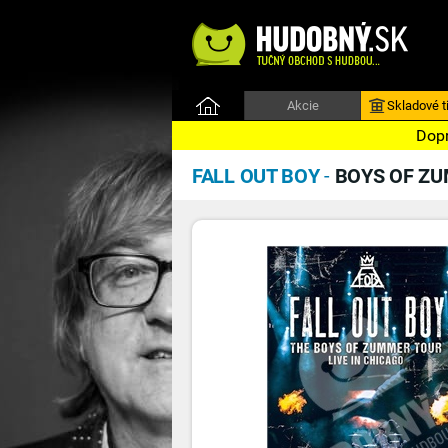
Akcie
Skladové ti
Dopr
FALL OUT BOY
-
BOYS OF ZU