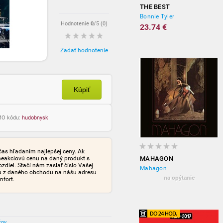
THE BEST
Bonnie Tyler
Hodnotenie
0
/5 (
0
)
23.74 €
Zadať hodnotenie
Kúpiť
OMO kódu:
hudobnysk
čas hľadaním najlepšej ceny. Ak
neakciovú cenu na daný produkt s
MAHAGON
iel. Stačí nám zaslať číslo Vašej
Mahagon
tu z daného obchodu na nášu adresu
na opýtanie
mfort.
čov