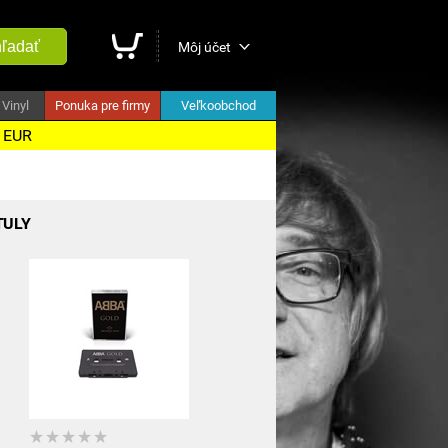
ľadať
Môj účet
Vinyl
Ponuka pre firmy
Veľkoobchod
5 EUR
TULY