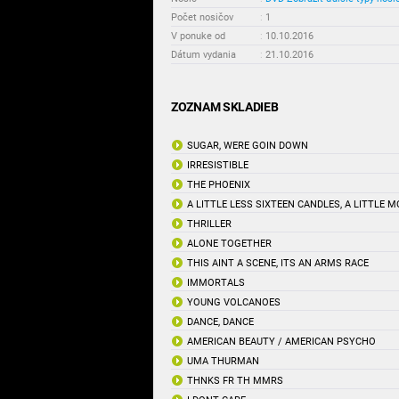
Počet nosičov
:
1
V ponuke od
:
10.10.2016
Dátum vydania
:
21.10.2016
ZOZNAM SKLADIEB
SUGAR, WERE GOIN DOWN
IRRESISTIBLE
THE PHOENIX
A LITTLE LESS SIXTEEN CANDLES, A LITTLE 
THRILLER
ALONE TOGETHER
THIS AINT A SCENE, ITS AN ARMS RACE
IMMORTALS
YOUNG VOLCANOES
DANCE, DANCE
AMERICAN BEAUTY / AMERICAN PSYCHO
UMA THURMAN
THNKS FR TH MMRS