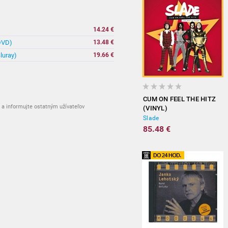
14.24 €
(DVD)
13.48 €
luray)
19.66 €
CUM ON FEEL THE HITZ
a informujte ostatným užívateľov
(VINYL)
Slade
85.48 €