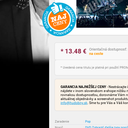
Orientačná dostupnosť:
* 13.48
€
na ceste
* Uvedená cena titulu je platná pri použití PR
GARANCIA NAJNIŽŠEJ CENY
- Nestrácajte 
nájdete v inom slovenskom e-shope nižšiu 
rovnakou dostupnosťou, dorovnáme Vám rozd
aktuálnej objednávky a screenshot produk
info@hudobny.sk
. Sme tu pre Vás a Váš ko
Zaradenie
:
Pop
Nosič
:
DVD
Zobraziť ďalšie typy nosi