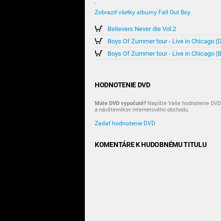
-
Zobraziť všetky albumy Fall Out Boy
Believers Never die Vol.2
Boys Of Zummer tour - Live in Chicago 
Boys Of Zummer tour - Live in Chicago (B
HODNOTENIE DVD
Máte DVD vypočuté?
Napíšte Vaše hodnotenie DVD 
a návštevníkov internetového obchodu.
Zadať hodnotenie DVD
KOMENTÁRE K HUDOBNÉMU TITULU