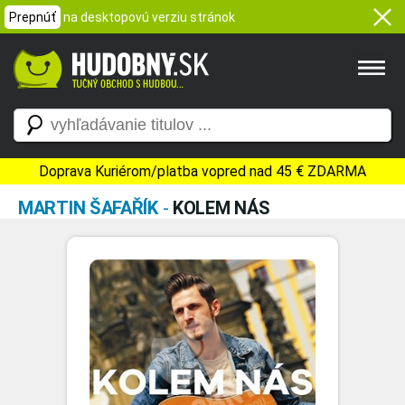
Prepnúť
na desktopovú verziu stránok
Doprava Kuriérom/platba vopred nad 45 € ZDARMA
MARTIN ŠAFAŘÍK
-
KOLEM NÁS