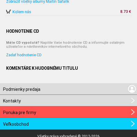
Zobraziť všetky albumy Martin Šafařík
Kolem nás
8.73 €
HODNOTENIE CD
Máte CD vypočuté?
Napíšte Vaše hodnotenie CD a informujte ostatným
užívateľov a návštevníkov internetového obchodu.
Zadať hodnotenie CD
KOMENTÁRE K HUDOBNÉMU TITULU
Podmienky predaja
Kontakty
Ponuka pre firmy
Veľkoobchod
Všetky práva vyhradené © 2012-2026