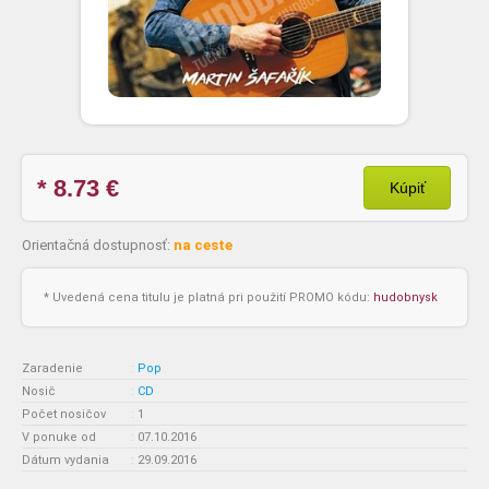
* 8.73
€
Kúpiť
Orientačná dostupnosť:
na ceste
* Uvedená cena titulu je platná pri použití PROMO kódu:
hudobnysk
Zaradenie
:
Pop
Nosič
:
CD
Počet nosičov
:
1
V ponuke od
:
07.10.2016
Dátum vydania
:
29.09.2016