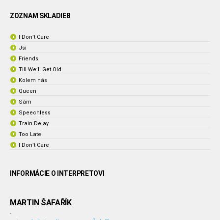
ZOZNAM SKLADIEB
I Don’t Care
Jsi
Friends
Till We’ll Get Old
Kolem nás
Queen
Sám
Speechless
Train Delay
Too Late
I Don’t Care
INFORMÁCIE O INTERPRETOVI
MARTIN ŠAFAŘÍK
-