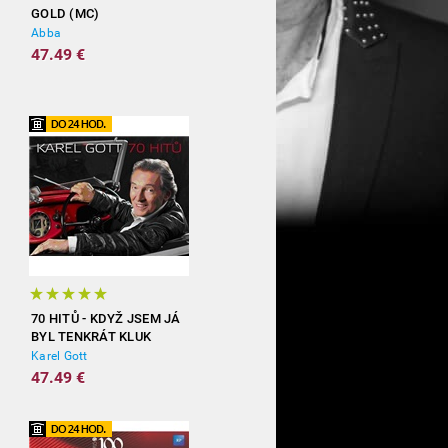
GOLD (MC)
Abba
47.49 €
70 HITŮ - KDYŽ JSEM JÁ
BYL TENKRÁT KLUK
(3CD)
Karel Gott
47.49 €