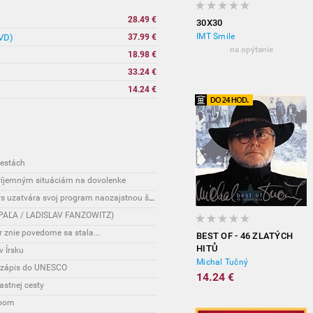
28.49 €
30X30
IMT Smile
DVD)
37.99 €
na opýtanie
18.98 €
33.24 €
14.24 €
cestách
príjemným situáciám na dovolenke
Interesante: Nový hudobný festival Tatra Flowers uzatvára svoj program naozajstnou špecialitou:
AN PAĽA / LADISLAV FANZOWITZ)
r znie povedome sa stala...
BEST OF - 46 ZLATÝCH
HITŮ
v Írsku
Michal Tučný
o zápis do UNESCO
14.24 €
astnej cesty
ipom