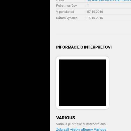
Počet nosičov
:
1
V ponuke od
:
07.10.2016
Dátum vydania
:
14.10.2016
INFORMÁCIE O INTERPRETOVI
VARIOUS
Various je britské dubstepové duo.
Zobraziť všetky albumy Various