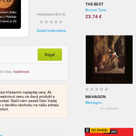
THE BEST
Bonnie Tyler
Hodnotenie
0
/5 (
0
)
23.74 €
Zadať hodnotenie
Kúpiť
OMO kódu:
hudobnysk
čas hľadaním najlepšej ceny. Ak
neakciovú cenu na daný produkt s
MAHAGON
iel. Stačí nám zaslať číslo Vašej
Mahagon
tu z daného obchodu na nášu adresu
na opýtanie
mfort.
ov