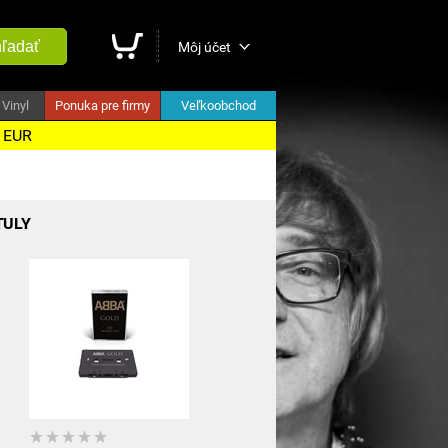
ľadať
Môj účet
Vinyl
Ponuka pre firmy
Veľkoobchod
5 EUR
TULY