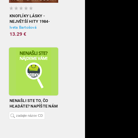
KNOFLÍKY LÁSKY -
NEJVĚTŠÍ HITY 1984-
2012
Iveta Bartošová
13.29 €
NENAŠLI STE TO, ČO
HĽADÁTE? NAPÍŠTE NÁM