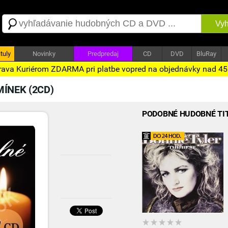
Vyh
tuly
Novinky
Predpredaj
CD
DVD
BluRay
ava Kuriérom ZDARMA pri platbe vopred na objednávky nad 4
ÍNEK (2CD)
PODOBNÉ HUDOBNÉ TI