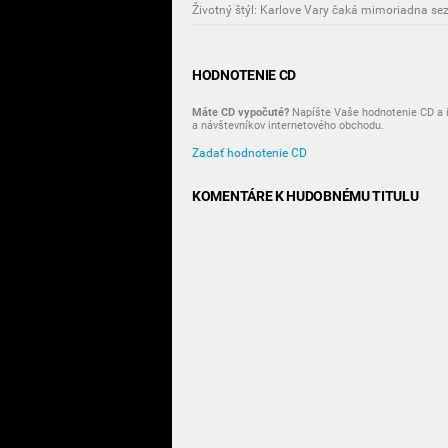
HODNOTENIE CD
Máte CD vypočuté?
Napíšte Vaše hodnotenie CD a i
a návštevníkov internetového obchodu.
Zadať hodnotenie CD
KOMENTÁRE K HUDOBNÉMU TITULU