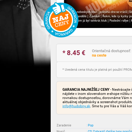
Orientačná dostupnosť:
* 8.45
€
na ceste
* Uvedená cena titulu je platná pri použití PR
GARANCIA NAJNIŽŠEJ CENY
- Nestrácajte 
nájdete v inom slovenskom e-shope nižšiu 
rovnakou dostupnosťou, dorovnáme Vám rozd
aktuálnej objednávky a screenshot produk
info@hudobny.sk
. Sme tu pre Vás a Váš ko
Zaradenie
:
Pop
Nosič
:
CD
Zobraziť ďalšie typy nosič