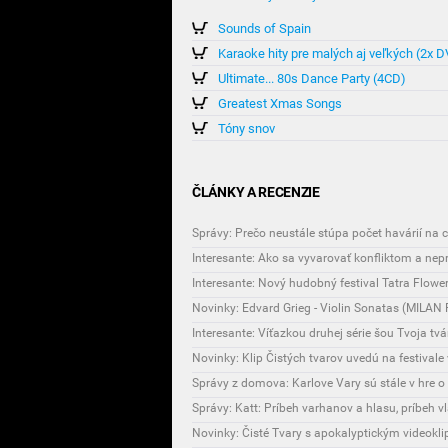
Sounds of Spain
Karaoke hity pre malých aj veľkých (2x 
Ultimate... 80s Dance Party (4CD)
Greatest Xmas Songs
Tóny snov
ČLÁNKY A RECENZIE
Správy: Prečo neustále stúpa počet havárií na 
Interesante: Ako sa vyvarovať konfliktom a ne
Novinky: Edvard Grieg - Violin Sonatas (MIL
Interesante: Víťazkou druhej série šou Tvoja tvá
Novinky: Klip Čistých tvarov uvedú na festivale 
Správy z domova: Karlove Vary sú stále v hre 
Správy: Katt: Príbeh varhanov a hlasu, príbeh vl
Novinky: Čisté Tvary s apokalyptickým videokl