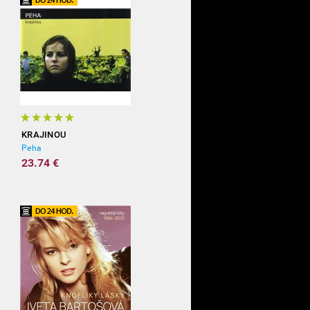
KRAJINOU
Peha
23.74 €