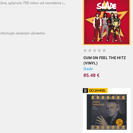
Životný štýl: Karlove Vary čaká mimoriadna sezóna, uplynulo 700 rokov od narodenia ich zakladateľa
nformujte ostatným užívateľov
CUM ON FEEL THE HITZ
(VINYL)
Slade
85.48 €