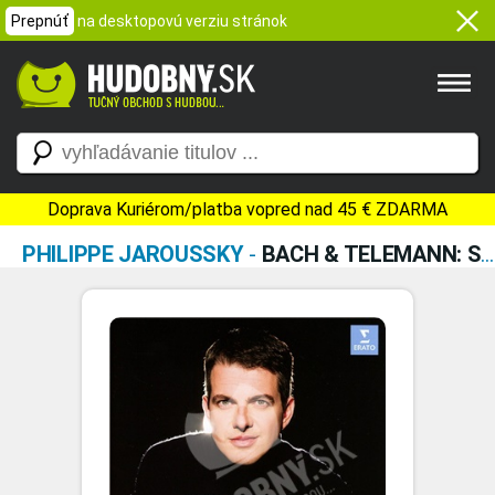
Prepnúť
na desktopovú verziu stránok
Doprava Kuriérom/platba vopred nad 45 € ZDARMA
PHILIPPE JAROUSSKY
-
BACH & TELEMANN: SACRED CANTATAS (CD+DVD)