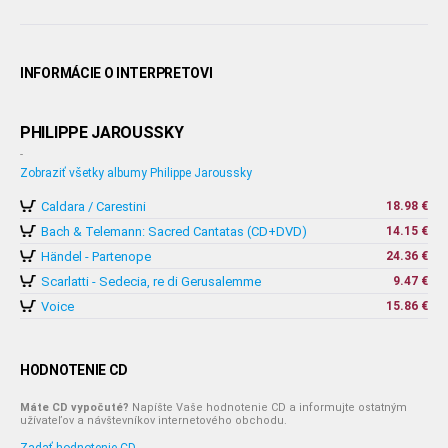
INFORMÁCIE O INTERPRETOVI
PHILIPPE JAROUSSKY
-
Zobraziť všetky albumy Philippe Jaroussky
Caldara / Carestini
18.98 €
Bach & Telemann: Sacred Cantatas (CD+DVD)
14.15 €
Händel - Partenope
24.36 €
Scarlatti - Sedecia, re di Gerusalemme
9.47 €
Voice
15.86 €
HODNOTENIE CD
Máte CD vypočuté?
Napíšte Vaše hodnotenie CD a informujte ostatným
užívateľov a návštevníkov internetového obchodu.