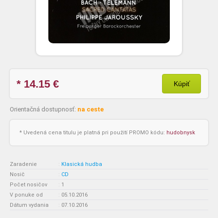
* 14.15
€
Kúpiť
Orientačná dostupnosť:
na ceste
* Uvedená cena titulu je platná pri použití PROMO kódu:
hudobnysk
Zaradenie
:
Klasická hudba
Nosič
:
CD
Počet nosičov
:
1
V ponuke od
:
05.10.2016
Dátum vydania
:
07.10.2016