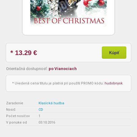
* 13.29
€
Kúpiť
Orientačná dostupnosť:
po Vianociach
* Uvedená cena titulu je platná pri použití PROMO kódu:
hudobnysk
Zaradenie
:
Klasická hudba
Nosič
:
CD
Počet nosičov
:
1
V ponuke od
:
03.10.2016