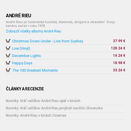
ANDRÉ RIEU
André Rieu je holandský huslista, klavirista, dirigent a skladateľ. Svoju
kariéru začal v roku 1978.
Zobraziť všetky albumy André Rieu
Christmas Down Under - Live from Sydney
37.99 €
Live (Vinyl)
128.24 €
December Lights
14.24 €
Happy Days
18.98 €
The 100 Greatest Moments
33.24 €
ČLÁNKY A RECENZIE
Novinky: Kráľ valčíkov André Rieu opäť v kinách
Novinky: Kráľ valčíkov André Rieu prvýkrát navštívi Slovensko
Novinky: André Rieu v kinách Cinemax