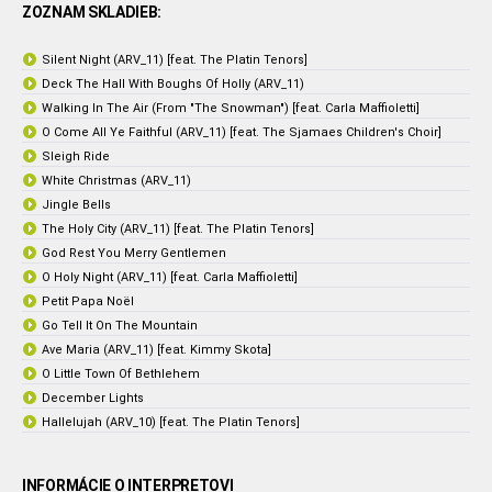
ZOZNAM SKLADIEB:
Silent Night (ARV_11) [feat. The Platin Tenors]
Deck The Hall With Boughs Of Holly (ARV_11)
Walking In The Air (From "The Snowman") [feat. Carla Maffioletti]
O Come All Ye Faithful (ARV_11) [feat. The Sjamaes Children's Choir]
Sleigh Ride
White Christmas (ARV_11)
Jingle Bells
The Holy City (ARV_11) [feat. The Platin Tenors]
God Rest You Merry Gentlemen
O Holy Night (ARV_11) [feat. Carla Maffioletti]
Petit Papa Noël
Go Tell It On The Mountain
Ave Maria (ARV_11) [feat. Kimmy Skota]
O Little Town Of Bethlehem
December Lights
Hallelujah (ARV_10) [feat. The Platin Tenors]
INFORMÁCIE O INTERPRETOVI