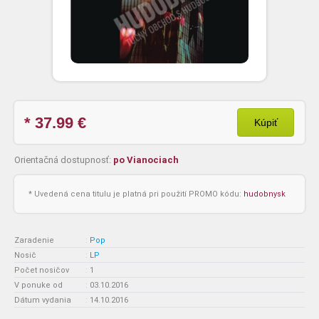
* 37.99
€
Kúpiť
Orientačná dostupnosť:
po Vianociach
* Uvedená cena titulu je platná pri použití PROMO kódu:
hudobnysk
Zaradenie
:
Pop
Nosič
:
LP
Počet nosičov
:
1
V ponuke od
:
03.10.2016
Dátum vydania
:
14.10.2016