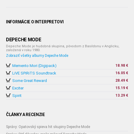
INFORMÁCIE O INTERPRETOVI
DEPECHE MODE
Depeche Mode je hudobná skupina, pôvodom z Basildonu v Anglicku,
založená v roku 1980.
Zobraziť všetky albumy Depeche Mode
Memento Mori (Digipack)
18.98 €
LiVE SPiRiTS Soundtrack
16.05 €
Some Great Reward
28.49 €
Exciter
15.19 €
Spirit
13.29 €
ČLÁNKY A RECENZIE
Správy: Opatovský spieva hit skupiny Depeche Mode