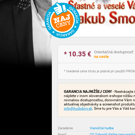
Orientačná dostupnosť:
* 10.35
€
na ceste
* Uvedená cena titulu je platná pri použití PR
GARANCIA NAJNIŽŠEJ CENY
- Nestrácajte 
nájdete v inom slovenskom e-shope nižšiu 
rovnakou dostupnosťou, dorovnáme Vám rozd
aktuálnej objednávky a screenshot produk
info@hudobny.sk
. Sme tu pre Vás a Váš ko
Zaradenie
:
Vianočná hudba
Nosič
:
CD
Zobraziť ďalšie typy nosič