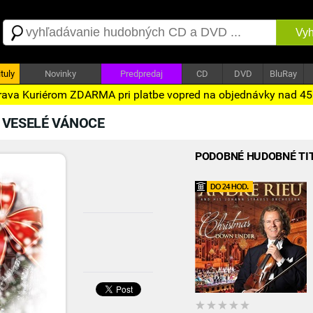
Vyh
tuly
Novinky
Predpredaj
CD
DVD
BluRay
ava Kuriérom ZDARMA pri platbe vopred na objednávky nad 4
 VESELÉ VÁNOCE
PODOBNÉ HUDOBNÉ TI