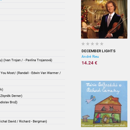
DECEMBER LIGHTS
André Rieu
 (Ivan Trojan / - Pavlína Trojanová)
14.24 €
 You Most/ (Randall - Edwin Van Warmer /
ík)
 Zbyněk Derner)
dislav Brož)
)
chal David / Richard - Bergman)