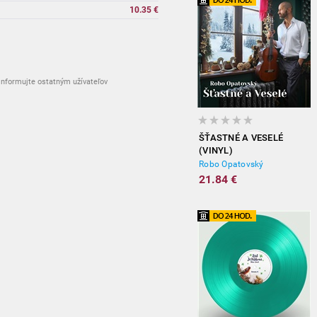
10.35 €
nformujte ostatným užívateľov
ŠŤASTNÉ A VESELÉ
(VINYL)
Robo Opatovský
21.84 €