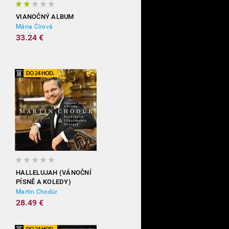
VIANOČNÝ ALBUM
Mária Čírová
33.24 €
HALLELUJAH (VÁNOČNÍ
PÍSNĚ A KOLEDY)
Martin Chodúr
28.49 €