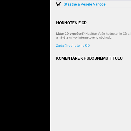
Šťastné a Veselé Vánoce
HODNOTENIE CD
Máte CD vypočuté?
Napíšte Vaše hodnotenie CD a i
a návštevníkov internetového obchodu.
Zadať hodnotenie CD
KOMENTÁRE K HUDOBNÉMU TITULU