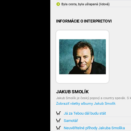
Byla cesta, byla ušlapaná (lidová)
INFORMÁCIE O INTERPRETOVI
JAKUB SMOLÍK
Jakub Smolík je český popový a country spevák. S k
Zobraziť všetky albumy Jakub Smolík
Já za Tebou dál budu stát
Samotář
Neuvěřitelné příhody Jakuba Smolíka