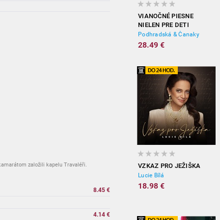
VIANOČNÉ PIESNE
NIELEN PRE DETI
Podhradská & Čanaky
28.49 €
amarátom založili kapelu Travaléři.
VZKAZ PRO JEŽIŠKA
Lucie Bílá
18.98 €
8.45 €
vypredané
4.14 €