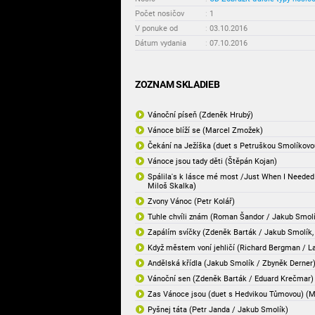
Počet nosičov
:
1
V ponuke od
:
03.10.2016
Dátum vydania
:
07.10.2016
ZOZNAM SKLADIEB
Vánoční píseň (Zdeněk Hrubý)
Vánoce blíží se (Marcel Zmožek)
Čekání na Ježíška (duet s Petruškou Smolíkovou)
Vánoce jsou tady děti (Štěpán Kojan)
Spálila's k lásce mé most /Just When I Needed
Miloš Skalka)
Zvony Vánoc (Petr Kolář)
Tuhle chvíli znám (Roman Šandor / Jakub Smol
Zapálím svíčky (Zdeněk Barták / Jakub Smolík,
Když městem voní jehličí (Richard Bergman / La
Andělská křídla (Jakub Smolík / Zbyněk Derner
Vánoční sen (Zdeněk Barták / Eduard Krečmar)
Zas Vánoce jsou (duet s Hedvikou Tůmovou) (Mi
Pyšnej táta (Petr Janda / Jakub Smolík)