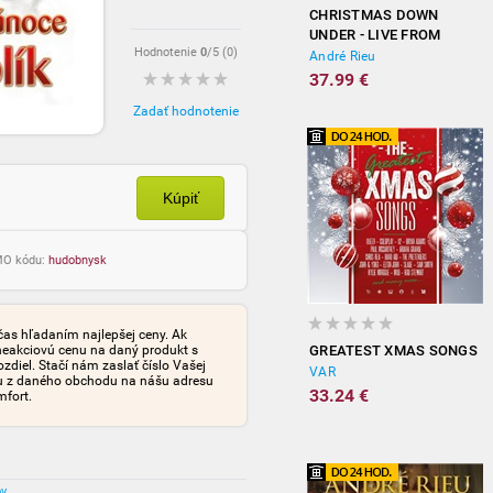
CHRISTMAS DOWN
UNDER - LIVE FROM
Hodnotenie
0
/5 (
0
)
SYDNEY
André Rieu
37.99 €
Zadať hodnotenie
Kúpiť
OMO kódu:
hudobnysk
čas hľadaním najlepšej ceny. Ak
neakciovú cenu na daný produkt s
GREATEST XMAS SONGS
iel. Stačí nám zaslať číslo Vašej
VAR
tu z daného obchodu na nášu adresu
33.24 €
mfort.
ov