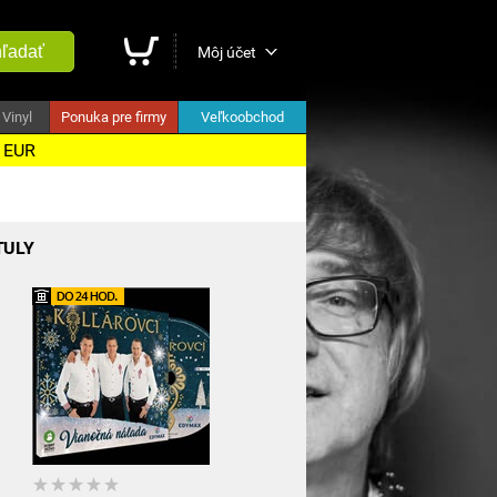
ľadať
Môj účet
Vinyl
Ponuka pre firmy
Veľkoobchod
5 EUR
TULY