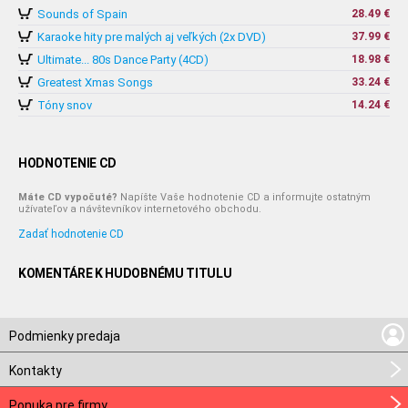
Sounds of Spain
28.49 €
Karaoke hity pre malých aj veľkých (2x DVD)
37.99 €
Ultimate... 80s Dance Party (4CD)
18.98 €
Greatest Xmas Songs
33.24 €
Tóny snov
14.24 €
HODNOTENIE CD
Máte CD vypočuté?
Napíšte Vaše hodnotenie CD a informujte ostatným
užívateľov a návštevníkov internetového obchodu.
Zadať hodnotenie CD
KOMENTÁRE K HUDOBNÉMU TITULU
Podmienky predaja
Kontakty
Ponuka pre firmy