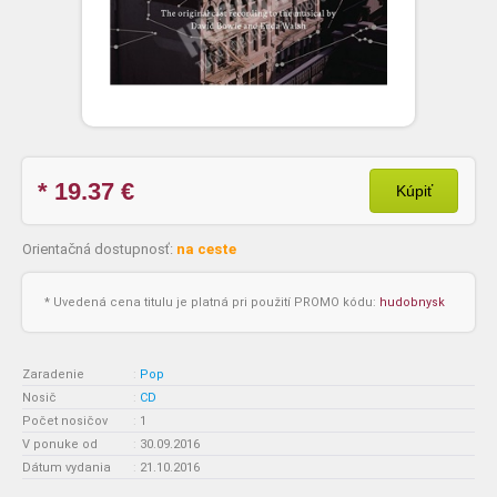
* 19.37
€
Kúpiť
Orientačná dostupnosť:
na ceste
* Uvedená cena titulu je platná pri použití PROMO kódu:
hudobnysk
Zaradenie
:
Pop
Nosič
:
CD
Počet nosičov
:
1
V ponuke od
:
30.09.2016
Dátum vydania
:
21.10.2016