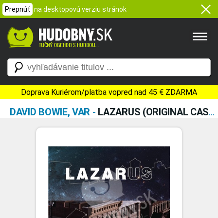
Prepnúť
na desktopovú verziu stránok
Doprava Kuriérom/platba vopred nad 45 € ZDARMA
DAVID BOWIE, VAR
-
LAZARUS (ORIGINAL CAST RECORDINGS DIGI - 2CD)