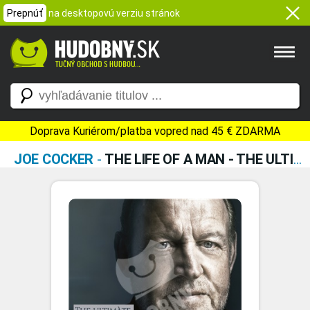
Prepnúť
na desktopovú verziu stránok
Doprava Kuriérom/platba vopred nad 45 € ZDARMA
JOE COCKER
-
THE LIFE OF A MAN - THE ULTIMATE HITS 1968 - 2013 (ESSENTIAL EDITION)