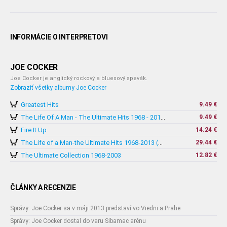
INFORMÁCIE O INTERPRETOVI
JOE COCKER
Joe Cocker je anglický rockový a bluesový spevák.
Zobraziť všetky albumy Joe Cocker
Greatest Hits
9.49 €
9.49 €
The Life Of A Man - The Ultimate Hits 1968 - 2013 (Essential Edition)
Fire It Up
14.24 €
29.44 €
The Life of a Man-the Ultimate Hits 1968-2013 (2x Vinyl)
The Ultimate Collection 1968-2003
12.82 €
ČLÁNKY A RECENZIE
Správy: Joe Cocker sa v máji 2013 predstaví vo Viedni a Prahe
Správy: Joe Cocker dostal do varu Sibamac arénu