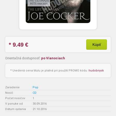
* 9.49
€
Kúpiť
Orientačná dostupnosť:
po Vianociach
* Uvedená cena titulu je platná pri použití PROMO kódu:
hudobnysk
Zaradenie
:
Pop
Nosič
:
CD
Počet nosičov
:
1
V ponuke od
:
30.09.2016
Dátum vydania
:
21.10.2016