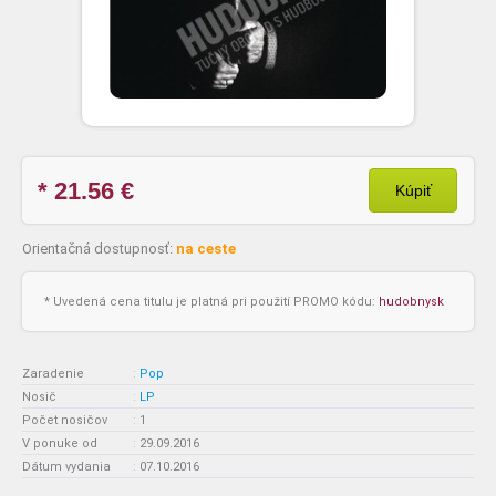
* 21.56
€
Kúpiť
Orientačná dostupnosť:
na ceste
* Uvedená cena titulu je platná pri použití PROMO kódu:
hudobnysk
Zaradenie
:
Pop
Nosič
:
LP
Počet nosičov
:
1
V ponuke od
:
29.09.2016
Dátum vydania
:
07.10.2016