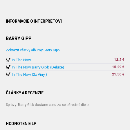
INFORMÁCIE O INTERPRETOVI
BARRY GIPP
-
Zobraziť všetky albumy Barry Gipp
In The Now
13.2 €
In The Now Barry Gibb (Deluxe)
15.29 €
In The Now (2x Vinyl)
21.56 €
ČLÁNKY A RECENZIE
Správy: Barry Gibb dostane cenu za celoživotné dielo
HODNOTENIE LP