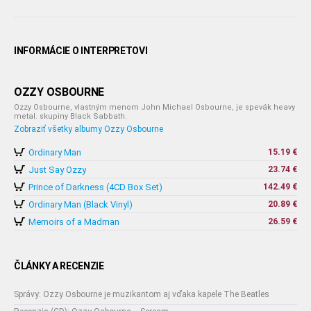
INFORMÁCIE O INTERPRETOVI
OZZY OSBOURNE
Ozzy Osbourne, vlastným menom John Michael Osbourne, je spevák heavy
metal. skupiny Black Sabbath.
Zobraziť všetky albumy Ozzy Osbourne
Ordinary Man
15.19 €
Just Say Ozzy
23.74 €
Prince of Darkness (4CD Box Set)
142.49 €
Ordinary Man (Black Vinyl)
20.89 €
Memoirs of a Madman
26.59 €
ČLÁNKY A RECENZIE
Správy: Ozzy Osbourne je muzikantom aj vďaka kapele The Beatles