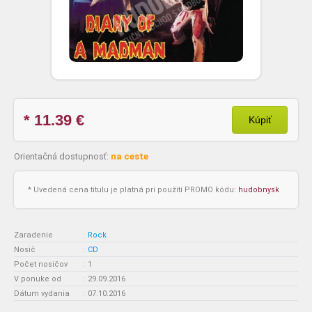
* 11.39
€
Kúpiť
Orientačná dostupnosť:
na ceste
* Uvedená cena titulu je platná pri použití PROMO kódu:
hudobnysk
Zaradenie
:
Rock
Nosič
:
CD
Počet nosičov
:
1
V ponuke od
:
29.09.2016
Dátum vydania
:
07.10.2016