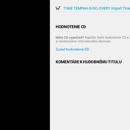
TINIE TEMPAH-DISC-OVERY Import Tini
HODNOTENIE CD
Máte CD vypočuté?
Napíšte Vaše hodnotenie CD a i
a návštevníkov internetového obchodu.
Zadať hodnotenie CD
KOMENTÁRE K HUDOBNÉMU TITULU