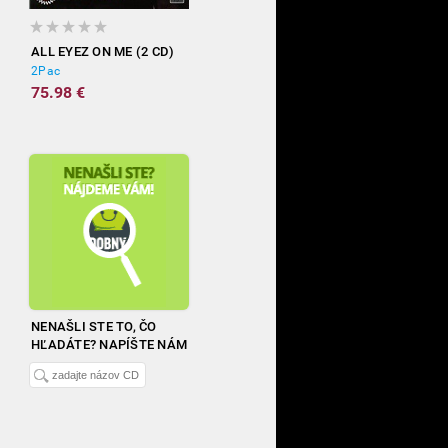
ALL EYEZ ON ME (2 CD)
2Pac
75.98 €
NENAŠLI STE TO, ČO
HĽADÁTE? NAPÍŠTE NÁM