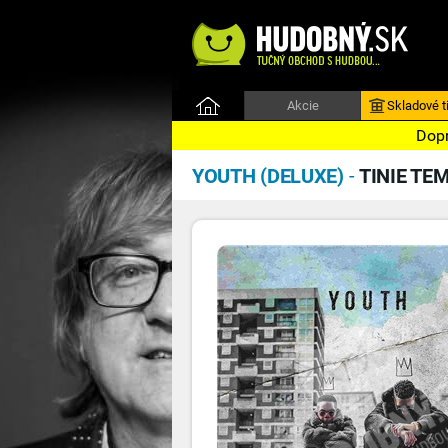
Akcie
Skladové ti
Dopr
YOUTH (DELUXE)
-
TINIE TE