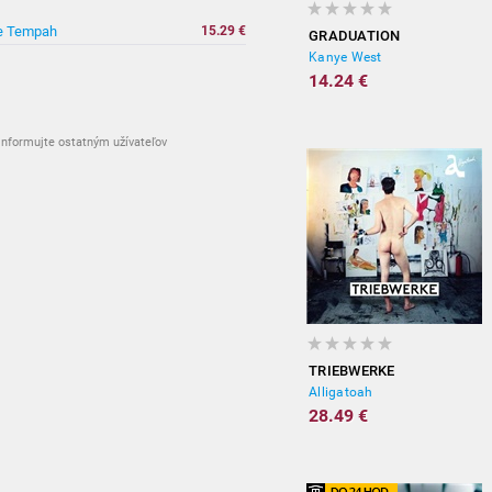
e Tempah
15.29 €
GRADUATION
Kanye West
14.24 €
nformujte ostatným užívateľov
TRIEBWERKE
Alligatoah
28.49 €