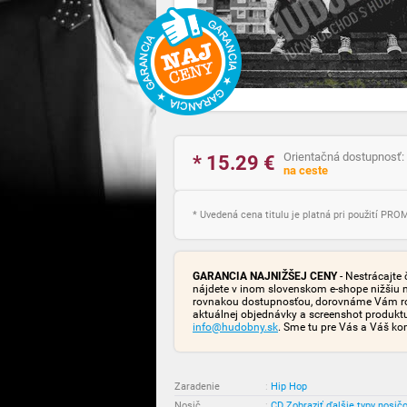
Orientačná dostupnosť:
* 15.29
€
na ceste
* Uvedená cena titulu je platná pri použití PR
GARANCIA NAJNIŽŠEJ CENY
- Nestrácajte 
nájdete v inom slovenskom e-shope nižšiu 
rovnakou dostupnosťou, dorovnáme Vám rozd
aktuálnej objednávky a screenshot produk
info@hudobny.sk
. Sme tu pre Vás a Váš ko
Zaradenie
:
Hip Hop
Nosič
:
CD
Zobraziť ďalšie typy nosič