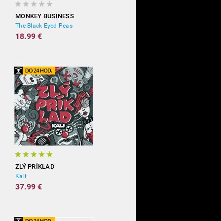
MONKEY BUSINESS
The Black Eyed Peas
18.99 €
ZLÝ PRÍKLAD
Kali
37.99 €