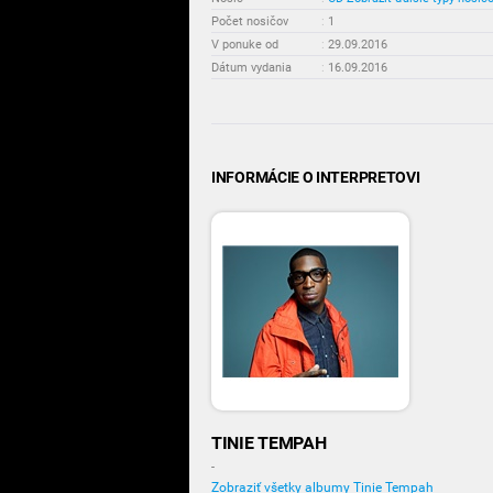
Počet nosičov
:
1
V ponuke od
:
29.09.2016
Dátum vydania
:
16.09.2016
INFORMÁCIE O INTERPRETOVI
TINIE TEMPAH
-
Zobraziť všetky albumy Tinie Tempah