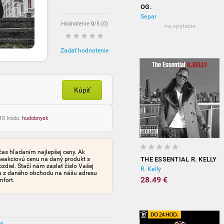
OG.
Separ
Hodnotenie
0
/5 (
0
)
na opýtanie
Zadať hodnotenie
Kúpiť
OMO kódu:
hudobnysk
čas hľadaním najlepšej ceny. Ak
neakciovú cenu na daný produkt s
THE ESSENTIAL R. KELLY
iel. Stačí nám zaslať číslo Vašej
R. Kelly
tu z daného obchodu na nášu adresu
28.49 €
mfort.
ov