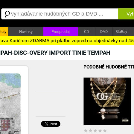
Vyh
tuly
Novinky
Predpredaj
CD
DVD
BluRay
ava Kuriérom ZDARMA pri platbe vopred na objednávky nad 4
MPAH-DISC-OVERY IMPORT TINIE TEMPAH
PODOBNÉ HUDOBNÉ TI