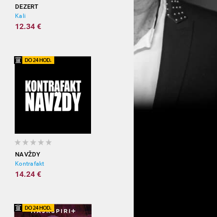
DEZERT
Kali
12.34 €
NAVŽDY
Kontrafakt
14.24 €