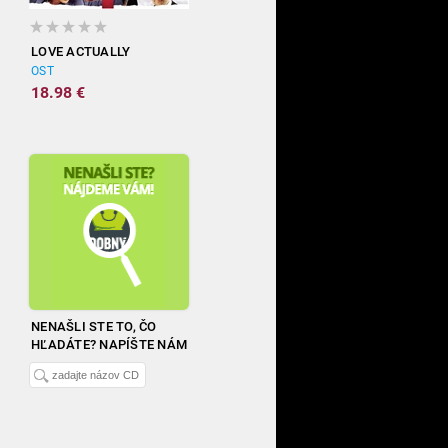
LOVE ACTUALLY
OST
18.98 €
NENAŠLI STE TO, ČO
HĽADÁTE? NAPÍŠTE NÁM