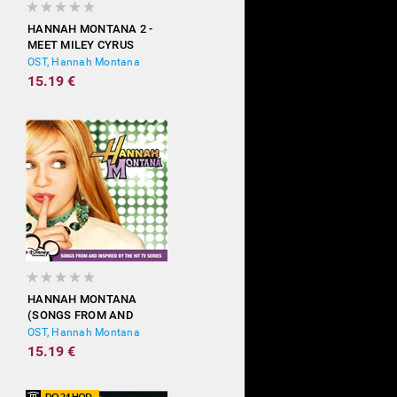
HANNAH MONTANA 2 -
MEET MILEY CYRUS
OST, Hannah Montana
15.19 €
HANNAH MONTANA
(SONGS FROM AND
INSPIRED BY THE HIT TV
OST, Hannah Montana
SERIES)
15.19 €