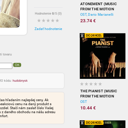
ATONEMENT (MUSIC
FROM THE MOTION
Hodnotenie
0
/5 (
0
)
PICTURE)
OST, Dario Marianelli
23.74 €
Zadať hodnotenie
i tovaru
OK
OMO kódu:
hudobnysk
THE PIANIST (MUSIC
FROM THE MOTION
čas hľadaním najlepšej ceny. Ak
PICTURE)
OST
neakciovú cenu na daný produkt s
10.44 €
iel. Stačí nám zaslať číslo Vašej
tu z daného obchodu na nášu adresu
mfort.