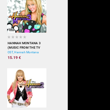
HANNAH MONTANA 3
(MUSIC FROM THE TV
SHOW)
OST, Hannah Montana
15.19 €