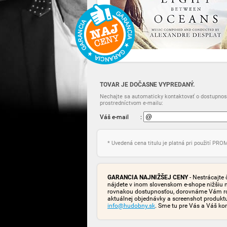
TOVAR JE DOČASNE VYPREDANÝ.
Nechajte sa automaticky kontaktovať o dostupnost
prostredníctvom e-mailu:
Váš e-mail
:
* Uvedená cena titulu je platná pri použití PR
GARANCIA NAJNIŽŠEJ CENY
- Nestrácajte 
nájdete v inom slovenskom e-shope nižšiu 
rovnakou dostupnosťou, dorovnáme Vám rozd
aktuálnej objednávky a screenshot produk
info@hudobny.sk
. Sme tu pre Vás a Váš ko