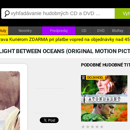
Vyh
tuly
Novinky
Predpredaj
CD
DVD
BluRay
ava Kuriérom ZDARMA pri platbe vopred na objednávky nad 4
LIGHT BETWEEN OCEANS (ORIGINAL MOTION PIC
PODOBNÉ HUDOBNÉ TI