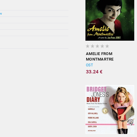
ov
AMELIE FROM
MONTMARTRE
(ORIGINAL
OST
SOUNDTRACK)
33.24 €