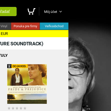
ľadať
Môj účet
Vinyl
Ponuka pre firmy
Veľkoobchod
5 EUR
TURE SOUNDTRACK)
TULY