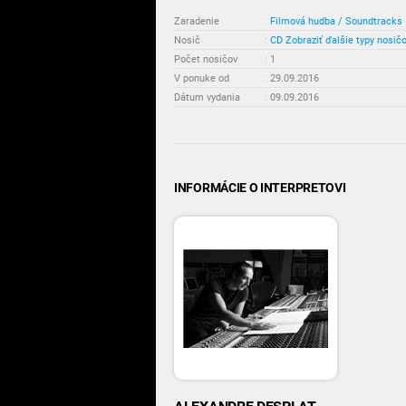
Zaradenie
:
Filmová hudba / Soundtracks
Nosič
:
CD
Zobraziť ďalšie typy nosič
Počet nosičov
:
1
V ponuke od
:
29.09.2016
Dátum vydania
:
09.09.2016
INFORMÁCIE O INTERPRETOVI