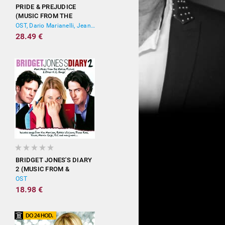
PRIDE & PREJUDICE
(MUSIC FROM THE
MOTION PICTURE)
OST, Dario Marianelli, Jean-Yves Thibaudet
28.49 €
BRIDGET JONES'S DIARY
2 (MUSIC FROM &
INSPIRED BY THE
OST
MOTION PICTURE)
18.98 €