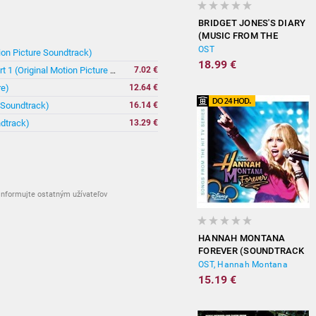
BRIDGET JONES'S DIARY
(MUSIC FROM THE
MOTION PICTURE)
OST
ion Picture Soundtrack)
18.99 €
vypredané
7.02 €
Harry Potter And The Deathly Hallows Part 1 (Original Motion Picture Soundtrack)
re)
12.64 €
e Soundtrack)
16.14 €
ndtrack)
13.29 €
nformujte ostatným užívateľov
HANNAH MONTANA
FOREVER (SOUNDTRACK
FROM THE TV SERIES)
OST, Hannah Montana
15.19 €