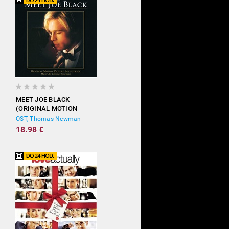
MEET JOE BLACK
(ORIGINAL MOTION
PICTURE SOUNDTRACK)
OST, Thomas Newman
18.98 €