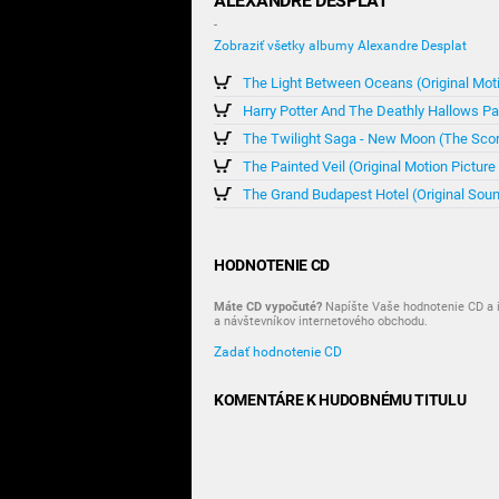
ALEXANDRE DESPLAT
-
Zobraziť všetky albumy Alexandre Desplat
The Light Between Oceans (Original Mot
The Twilight Saga - New Moon (The Sco
The Painted Veil (Original Motion Pictur
The Grand Budapest Hotel (Original Sou
HODNOTENIE CD
Máte CD vypočuté?
Napíšte Vaše hodnotenie CD a i
a návštevníkov internetového obchodu.
Zadať hodnotenie CD
KOMENTÁRE K HUDOBNÉMU TITULU