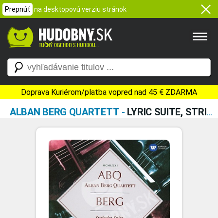
Prepnúť
na desktopovú verziu stránok
Doprava Kuriérom/platba vopred nad 45 € ZDARMA
ALBAN BERG QUARTETT
-
LYRIC SUITE, STRING QUARTET BERG