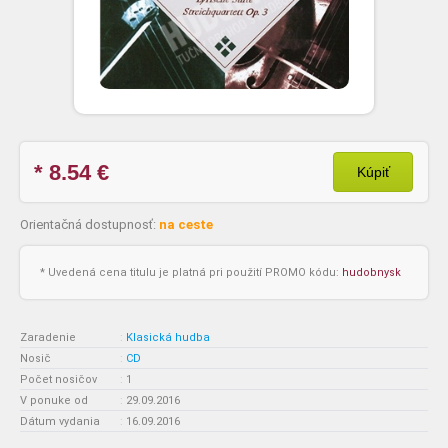
* 8.54
€
Kúpiť
Orientačná dostupnosť:
na ceste
* Uvedená cena titulu je platná pri použití PROMO kódu:
hudobnysk
Zaradenie
:
Klasická hudba
Nosič
:
CD
Počet nosičov
:
1
V ponuke od
:
29.09.2016
Dátum vydania
:
16.09.2016