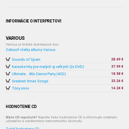
INFORMÁCIE O INTERPRETOVI
VARIOUS
Various je britské dubstepové duo.
Zobraziť všetky albumy Various
Sounds of Spain
28.49 €
Karaoke hity pre malých aj veľkých (2x DVD)
37.99 €
Ultimate... 80s Dance Party (4CD)
18.98 €
Greatest Xmas Songs
33.24 €
Tóny snov
14.24 €
HODNOTENIE CD
Máte CD vypočuté?
Napíšte Vaše hodnotenie CD a informujte ostatným
užívateľov a návštevníkov internetového obchodu.