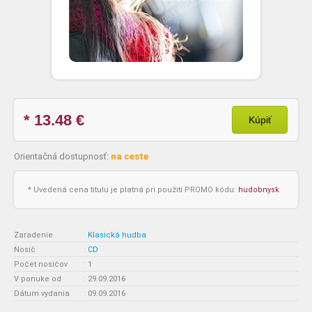
* 13.48
€
Kúpiť
Orientačná dostupnosť:
na ceste
* Uvedená cena titulu je platná pri použití PROMO kódu:
hudobnysk
Zaradenie
:
Klasická hudba
Nosič
:
CD
Počet nosičov
:
1
V ponuke od
:
29.09.2016
Dátum vydania
:
09.09.2016