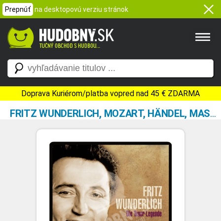
Prepnúť
na desktopovú verziu stránok
Doprava Kuriérom/platba vopred nad 45 € ZDARMA
FRITZ WUNDERLICH, MOZART, HÄNDEL, MASSENTE, LEHAR