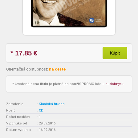
* 17.85
€
Kúpiť
Orientačná dostupnosť:
na ceste
* Uvedená cena titulu je platná pri použití PROMO kódu:
hudobnysk
Zaradenie
:
Klasická hudba
Nosič
:
CD
Počet nosičov
:
1
V ponuke od
:
29.09.2016
Dátum vydania
:
16.09.2016