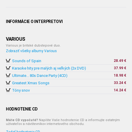
INFORMÁCIE O INTERPRETOVI
VARIOUS
Various je britské dubstepové duo.
Zobraziť všetky albumy Various
Sounds of Spain
28.49 €
Karaoke hity pre malých aj veľkých (2x DVD)
37.99 €
Ultimate... 80s Dance Party (4CD)
18.98 €
Greatest Xmas Songs
33.24 €
Tóny snov
14.24 €
HODNOTENIE CD
Máte CD vypočuté?
Napíšte Vaše hodnotenie CD a informujte ostatným
užívateľov a návštevníkov internetového obchodu.