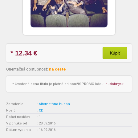
* 12.34
€
Kúpiť
Orientačná dostupnosť:
na ceste
* Uvedená cena titulu je platná pri použití PROMO kódu:
hudobnysk
Zaradenie
:
Alternatívna hudba
Nosič
:
CD
Počet nosičov
:
1
V ponuke od
:
28.09.2016
Dátum vydania
:
16.09.2016