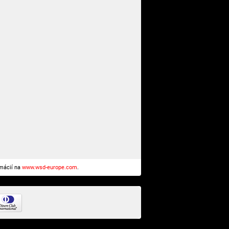
rmácií na
www.wsd-europe.com
.