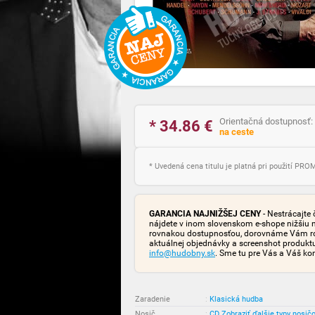
Orientačná dostupnosť:
* 34.86
€
na ceste
* Uvedená cena titulu je platná pri použití PR
GARANCIA NAJNIŽŠEJ CENY
- Nestrácajte 
nájdete v inom slovenskom e-shope nižšiu 
rovnakou dostupnosťou, dorovnáme Vám rozd
aktuálnej objednávky a screenshot produk
info@hudobny.sk
. Sme tu pre Vás a Váš ko
Zaradenie
:
Klasická hudba
Nosič
:
CD
Zobraziť ďalšie typy nosič