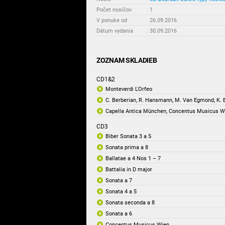
Počet nosičov
:
1
V ponuke od
:
26.09.2016
Dátum vydania
:
30.09.2016
ZOZNAM SKLADIEB
CD1&2
Monteverdi L'Orfeo
C. Berberian, R. Hansmann, M. Van Egmond, K. E
Capella Antica München, Concentus Musicus W
CD3
Biber Sonata 3 a 5
Sonata prima a 8
Ballatae a 4 Nos 1 – 7
Battalia in D major
Sonata a 7
Sonata 4 a 5
Sonata seconda a 8
Sonata a 6
Concentus Musicus Wien