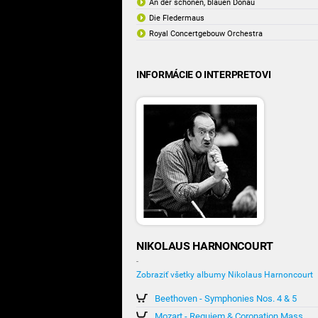
An der schönen, blauen Donau
Die Fledermaus
Royal Concertgebouw Orchestra
INFORMÁCIE O INTERPRETOVI
NIKOLAUS HARNONCOURT
-
Zobraziť všetky albumy Nikolaus Harnoncourt
Beethoven - Symphonies Nos. 4 & 5
Mozart - Requiem & Coronation Mass