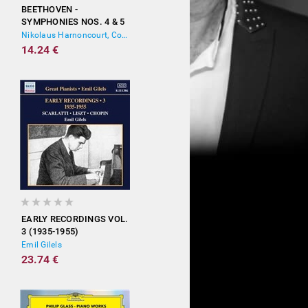
BEETHOVEN -
SYMPHONIES NOS. 4 & 5
Nikolaus Harnoncourt, Concentus Musicus Wien
14.24 €
EARLY RECORDINGS VOL.
3 (1935-1955)
Emil Gilels
23.74 €