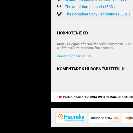
The art of harnoncourt (15CD)
The Complete Sony Recordings (65CD)
HODNOTENIE CD
Máte CD vypočuté?
Napíšte Vaše hodnotenie CD a i
a návštevníkov internetového obchodu.
Zadať hodnotenie CD
KOMENTÁRE K HUDOBNÉMU TITULU
TIP
Profesionálna
TVORBA WEB STRÁNOK
a
MOBI