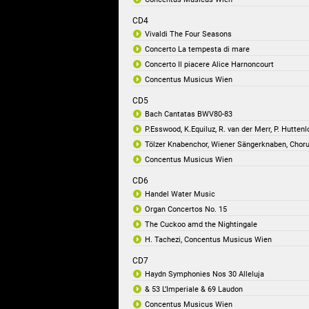
CD4
Vivaldi The Four Seasons
Concerto La tempesta di mare
Concerto Il piacere Alice Harnoncourt
Concentus Musicus Wien
CD5
Bach Cantatas BWV80-83
P.Esswood, K.Equiluz, R. van der Merr, P. Hutte
Tölzer Knabenchor, Wiener Sängerknaben, Chor
Concentus Musicus Wien
CD6
Handel Water Music
Organ Concertos No. 15
The Cuckoo amd the Nightingale
H. Tachezi, Concentus Musicus Wien
CD7
Haydn Symphonies Nos 30 Alleluja
& 53 L’Imperiale & 69 Laudon
Concentus Musicus Wien