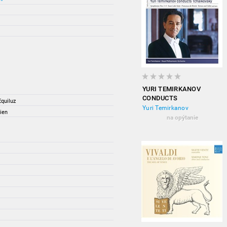
YURI TEMIRKANOV
CONDUCTS
quiluz
TCHAIKOVSKY -
Yuri Temirkanov
ien
SYMPHONIES NO. 1-6
na opýtanie
(6CD)