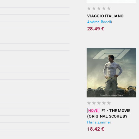
VIAGGIO ITALIANO
Andrea Bocelli
28.49 €
F1 - THE MOVIE
(ORIGINAL SCORE BY
HANS ZIMMER)
Hans Zimmer
18.42 €