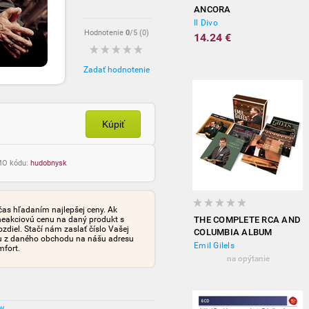
ANCORA
Il Divo
Hodnotenie
0
/5 (
0
)
14.24 €
Zadať hodnotenie
Kúpiť
OMO kódu:
hudobnysk
čas hľadaním najlepšej ceny. Ak
neakciovú cenu na daný produkt s
THE COMPLETE RCA AND
iel. Stačí nám zaslať číslo Vašej
COLUMBIA ALBUM
tu z daného obchodu na nášu adresu
COLLECTION
Emil Gilels
mfort.
na opýtanie
ov