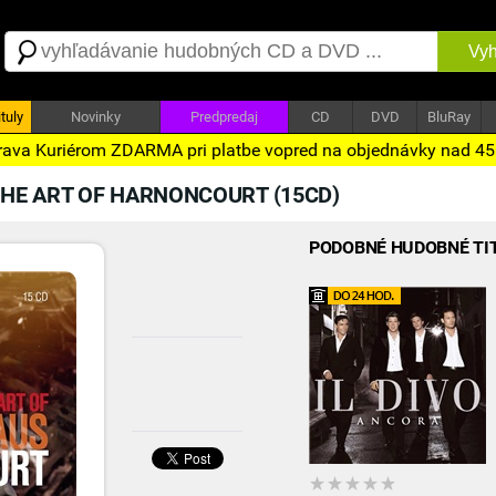
Vyh
tuly
Novinky
Predpredaj
CD
DVD
BluRay
ava Kuriérom ZDARMA pri platbe vopred na objednávky nad 4
HE ART OF HARNONCOURT (15CD)
PODOBNÉ HUDOBNÉ TI