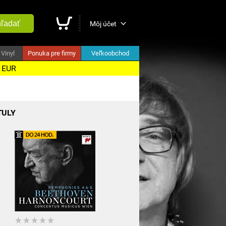
ľadať
Môj účet
Vinyl
Ponuka pre firmy
Veľkoobchod
5 EUR
TULY