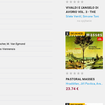
VIVALDI E L'ANGELO DI
AVORIO VOL. 3 - THE
SOUL OF VENICE
Silete Venti!, Simone Toni
na opýtanie
nlocher, M. Van Egmond
us Viennensis
PASTORAL MASSES
Hradišťan, Jiří Pavlica, Ars Brunensis Chorus, Roman Válek, Brno chamber orchestra
23.74 €