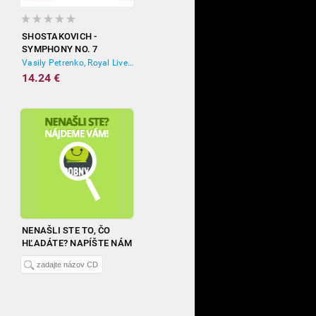
SHOSTAKOVICH -
SYMPHONY NO. 7
'LENINGRAD'
Vasily Petrenko, Royal Liverpool Philharmonic Orchestra
14.24 €
NENAŠLI STE TO, ČO
HĽADÁTE? NAPÍŠTE NÁM