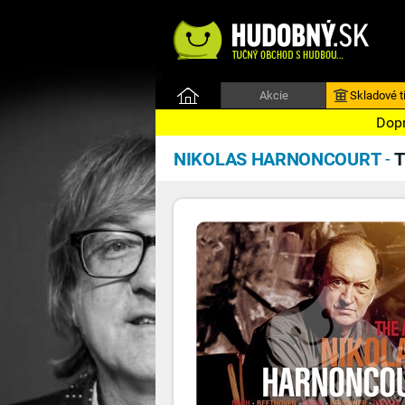
Akcie
Skladové ti
Dopr
NIKOLAS HARNONCOURT
-
T