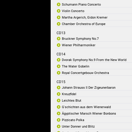
Schumann Piano Concerto
Violin Concerto
Martha Argerich, Gidon Kremer
Chamber Orchestra of Europe
CD13
Bruckner Symphony No.7
Wiener Philharmoniker
CD14
Dvorak Symphony No.9 From the New World
The Water Gobelin
Royal Concertgebouw Orchestra
CD15
Johann Strauss II Der Zigeunerbaron
Kreuzfidel
Leichtes Blut
G'schichten aus dem Wienerwald
Ägyptischer Marsch Wiener Bonbons
Pizzicato Polka
Unter Donner und Blitz