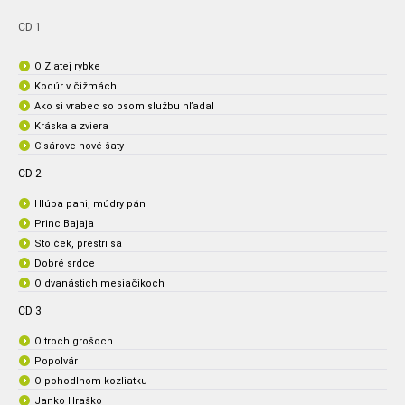
CD 1
O Zlatej rybke
Kocúr v čižmách
Ako si vrabec so psom službu hľadal
Kráska a zviera
Cisárove nové šaty
CD 2
Hlúpa pani, múdry pán
Princ Bajaja
Stolček, prestri sa
Dobré srdce
O dvanástich mesiačikoch
CD 3
O troch grošoch
Popolvár
O pohodlnom kozliatku
Janko Hraško