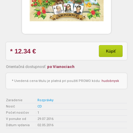
* 12.34
€
Kúpiť
Orientačná dostupnosť:
po Vianociach
* Uvedená cena titulu je platná pri použití PROMO kódu:
hudobnysk
Zaradenie
:
Rozprávky
Nosič
:
CD
Počet nosičov
:
1
V ponuke od
:
29.07.2016
Dátum vydania
:
02.05.2016