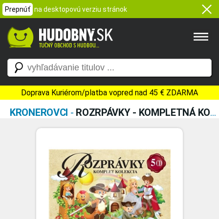
Prepnúť
na desktopovú verziu stránok
Doprava Kuriérom/platba vopred nad 45 € ZDARMA
KRONEROVCI
-
ROZRPÁVKY - KOMPLETNÁ KOLEKCIA (5CD)