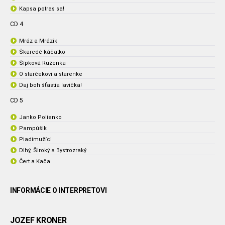
Kapsa potras sa!
CD 4
Mráz a Mrázik
Škaredé káčatko
Šípková Ruženka
O starčekovi a starenke
Daj boh šťastia lavička!
CD 5
Janko Polienko
Pampúšik
Piadimužíci
Dlhý, Široký a Bystrozraký
Čert a Kača
INFORMÁCIE O INTERPRETOVI
JOZEF KRONER