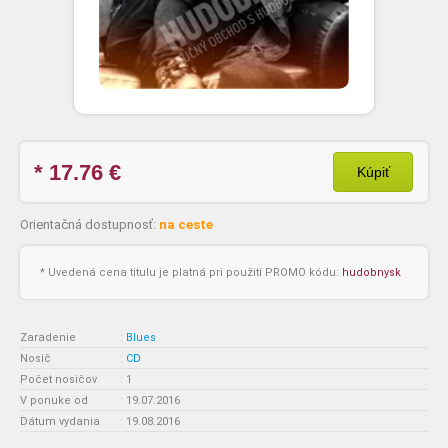
* 17.76
€
Kúpiť
Orientačná dostupnosť:
na ceste
* Uvedená cena titulu je platná pri použití PROMO kódu:
hudobnysk
Zaradenie
:
Blues
Nosič
:
CD
Počet nosičov
:
1
V ponuke od
:
19.07.2016
Dátum vydania
:
19.08.2016