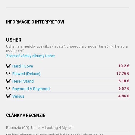
INFORMÁCIE O INTERPRETOVI
USHER
Usher je americký spevák, skladateľ, choreograf, model, tanečník, herec a
podnikateľ.
Zobraziť všetky albumy Usher
Hard II Love
13.2 €
Flawed (Deluxe)
17.76 €
Here I Stand
6.18 €
Raymond V Raymond
6.57 €
Versus
4.96 €
ČLÁNKY A RECENZIE
Recenzia (CD): Usher – Looking 4 Myself