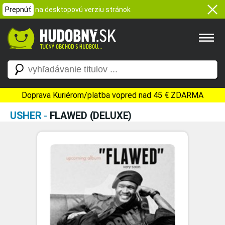
Prepnúť
na desktopovú verziu stránok
Doprava Kuriérom/platba vopred nad 45 € ZDARMA
USHER
-
FLAWED (DELUXE)