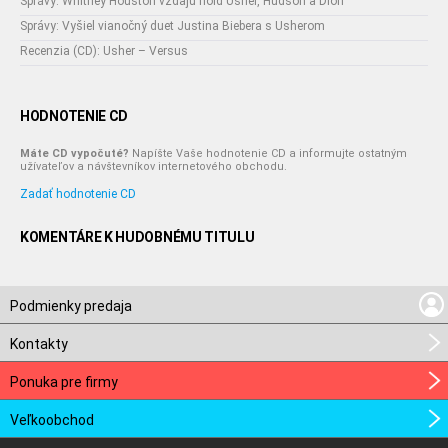
Správy: Whitney Houston vzdajú hold Usher, Hudson a Dion
Správy: Vyšiel vianočný duet Justina Biebera s Usherom
Recenzia (CD): Usher – Versus
HODNOTENIE CD
Máte CD vypočuté?
Napíšte Vaše hodnotenie CD a informujte ostatným
užívateľov a návštevníkov internetového obchodu.
Zadať hodnotenie CD
KOMENTÁRE K HUDOBNÉMU TITULU
Podmienky predaja
Kontakty
Ponuka pre firmy
Veľkoobchod