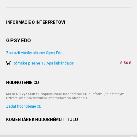
INFORMÁCIE O INTERPRETOVI
GIPSY EDO
-
Zobraziť všetky albumy Gipsy Edo
Rómske piesne 1 / Ajsi šukár čajori
8.54 €
HODNOTENIE CD
Máte CD vypočuté?
Napíšte Vaše hodnotenie CD a informujte ostatným
užívateľov a návštevníkov internetového obchodu.
Zadať hodnotenie CD
KOMENTÁRE K HUDOBNÉMU TITULU