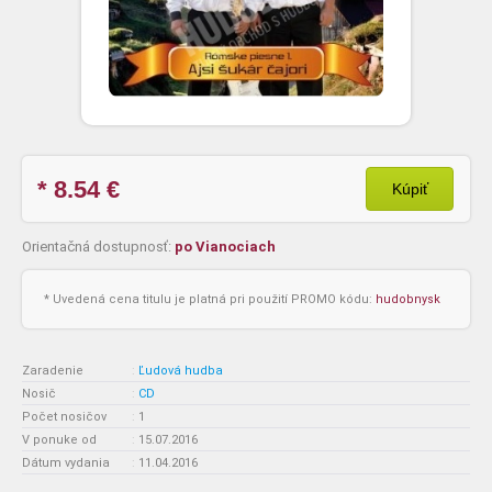
* 8.54
€
Kúpiť
Orientačná dostupnosť:
po Vianociach
* Uvedená cena titulu je platná pri použití PROMO kódu:
hudobnysk
Zaradenie
:
Ľudová hudba
Nosič
:
CD
Počet nosičov
:
1
V ponuke od
:
15.07.2016
Dátum vydania
:
11.04.2016