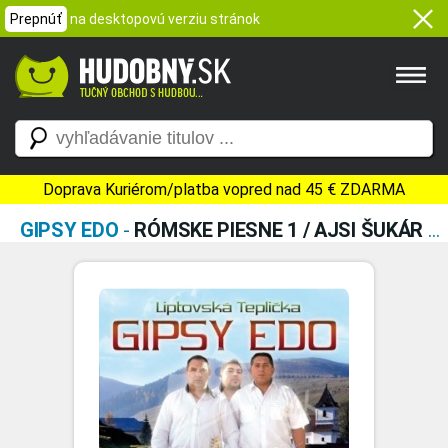
Prepnúť
na desktopovú verziu stránok
Doprava Kuriérom/platba vopred nad 45 € ZDARMA
GIPSY EDO
-
RÓMSKE PIESNE 1 / AJSI ŠUKÁR ČAJORI