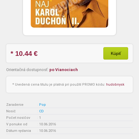
* 10.44
€
Kúpiť
Orientačná dostupnosť:
po Vianociach
* Uvedená cena titulu je platná pri použití PROMO kódu:
hudobnysk
Zaradenie
:
Pop
Nosič
:
CD
Počet nosičov
:
1
V ponuke od
:
10.06.2016
Dátum vydania
:
10.06.2016