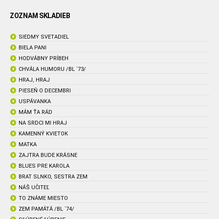
ZOZNAM SKLADIEB
SIEDMY SVETADIEL
BIELA PANI
HODVÁBNY PRÍBEH
CHVÁLA HUMORU /BL `73/
HRAJ, HRAJ
PIESEŇ O DECEMBRI
USPÁVANKA
MÁM ŤA RÁD
NA SRDCI MI HRAJ
KAMENNÝ KVIETOK
MATKA
ZAJTRA BUDE KRÁSNE
BLUES PRE KAROLA
BRAT SLNKO, SESTRA ZEM
NÁŠ UČITEĽ
TO ZNÁME MIESTO
ZEM PAMÄTÁ /BL `74/