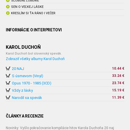
SĽÚBENÉ ĽÚBENIE
SEN O VEĽKEJ LÁSKE
KRESLÍM SI ŤA RÁNO I VEČER
INFORMÁCIE O INTERPRETOVI
KAROL DUCHOŇ
Karol Duchoň bol slovenský spevák.
Zobraziť všetky albumy Karol Duchoň
20 NAJ
10.44 €
S úsmevom (Vinyl)
33.24 €
Opus 1970 - 1985 (3CD)
23.74 €
Vždy z lásky
15.19 €
Narodil sa spevák
11.39 €
ČLÁNKY A RECENZIE
Novinky: Vyšlo pokračovanie kompilácie hitov Karola Duchoňa 20 naj