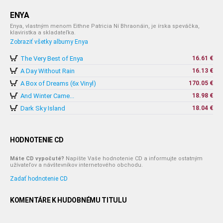
ENYA
Enya, vlastným menom Eithne Patricia Ní Bhraonáin, je írska speváčka,
klaviristka a skladateľka.
Zobraziť všetky albumy Enya
The Very Best of Enya
16.61 €
A Day Without Rain
16.13 €
A Box of Dreams (6x Vinyl)
170.05 €
And Winter Came...
18.98 €
Dark Sky Island
18.04 €
HODNOTENIE CD
Máte CD vypočuté?
Napíšte Vaše hodnotenie CD a informujte ostatným
užívateľov a návštevníkov internetového obchodu.
Zadať hodnotenie CD
KOMENTÁRE K HUDOBNÉMU TITULU