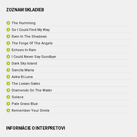
ZOZNAM SKLADIEB
The Humming
So I Could Find My Way
Even In The Shadows
The Forge Of The Angels
Echoes In Rain
I Could Never Say Goodbye
Dark Sky Island
Sancta Maria
Astra Et Luna
The Loxian Gates
Diamonds On The Water
Solace
Pale Grass Blue
Remember Your Smile
INFORMÁCIE O INTERPRETOVI