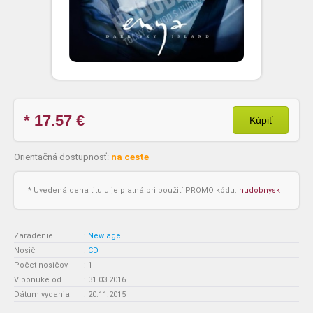
* 17.57
€
Kúpiť
Orientačná dostupnosť:
na ceste
* Uvedená cena titulu je platná pri použití PROMO kódu:
hudobnysk
Zaradenie
:
New age
Nosič
:
CD
Počet nosičov
:
1
V ponuke od
:
31.03.2016
Dátum vydania
:
20.11.2015