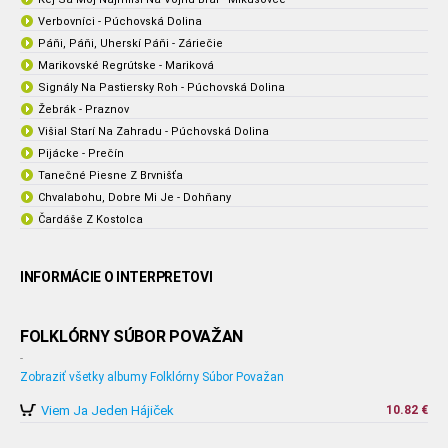
Verbovníci - Púchovská Dolina
Páňi, Páňi, Uherskí Páňi - Záriečie
Marikovské Regrútske - Mariková
Signály Na Pastiersky Roh - Púchovská Dolina
Žebrák - Praznov
Višial Starí Na Zahradu - Púchovská Dolina
Pijácke - Prečín
Tanečné Piesne Z Brvnišťa
Chvalabohu, Dobre Mi Je - Dohňany
Čardáše Z Kostolca
INFORMÁCIE O INTERPRETOVI
FOLKLÓRNY SÚBOR POVAŽAN
-
Zobraziť všetky albumy Folklórny Súbor Považan
Viem Ja Jeden Hájiček
10.82 €