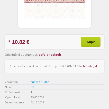
* 10.82
€
Kúpiť
Orientačná dostupnosť:
po Vianociach
* Uvedená cena titulu je platná pri použití PROMO kódu:
hudobnysk
Zaradenie
:
Ľudová hudba
Nosič
:
CD
Počet nosičov
:
1
V ponuke od
:
29.03.2016
Dátum vydania
:
02.12.2015