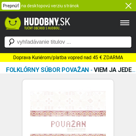
Prepnúť
na desktopovú verziu stránok
Doprava Kuriérom/platba vopred nad 45 € ZDARMA
FOLKLÓRNY SÚBOR POVAŽAN
-
VIEM JA JEDEN HÁJIČEK