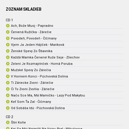
ZOZNAM SKLADIEB
CD 1
Ach, Bože Muoj - Papradno
Červená Ružička - Zárečie
Povodeň, Povodeň - Čičmany
Vjem Ja Jeden Hájiček - Mariková
Ženské Spevy Zo Štiavnika
Každá Mamka Červené Ruže Seje - Zliechov
Zelení Je Rozmajrínček - Horná Poruba
Mužské Spevy Zo Zárečia
V Horniem Konci - Púchovská Dolina
Ti Záriecke Zvoni - Záriečie
Či To Zvoni Zvoňia - Záriečie
Načo Sce Ma, Má Mamičko - Lazy Pod Makytou
Keť Som Ťa Zal - Čičmany
Od Sobáša Idú - Púchovská Dolina
CD 2
Štiri Koňe
Kej Sa Mój Najmilší Na Vojnu Bral - Mikušovce