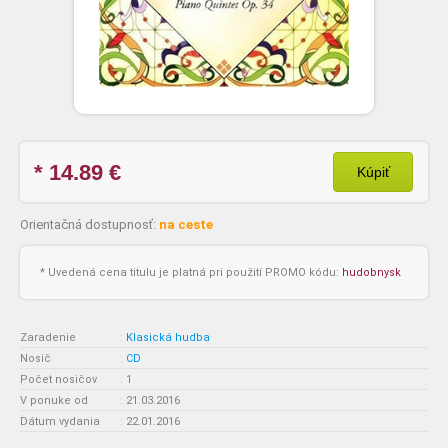
* 14.89
€
Kúpiť
Orientačná dostupnosť:
na ceste
* Uvedená cena titulu je platná pri použití PROMO kódu:
hudobnysk
Zaradenie
:
Klasická hudba
Nosič
:
CD
Počet nosičov
:
1
V ponuke od
:
21.03.2016
Dátum vydania
:
22.01.2016