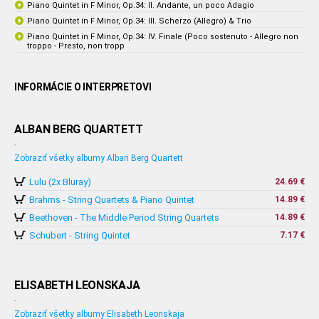
Piano Quintet in F Minor, Op.34: II. Andante, un poco Adagio
Piano Quintet in F Minor, Op.34: III. Scherzo (Allegro) & Trio
Piano Quintet in F Minor, Op.34: IV. Finale (Poco sostenuto - Allegro non
troppo - Presto, non tropp
INFORMÁCIE O INTERPRETOVI
ALBAN BERG QUARTETT
-
Zobraziť všetky albumy Alban Berg Quartett
Lulu (2x Bluray)
24.69 €
Brahms - String Quartets & Piano Quintet
14.89 €
Beethoven - The Middle Period String Quartets
14.89 €
Schubert - String Quintet
7.17 €
ELISABETH LEONSKAJA
-
Zobraziť všetky albumy Elisabeth Leonskaja