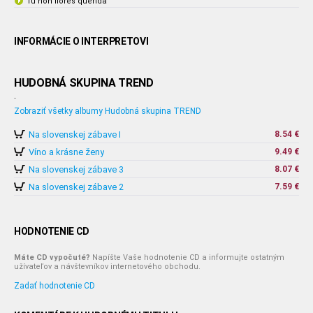
Tu non llores querida
INFORMÁCIE O INTERPRETOVI
HUDOBNÁ SKUPINA TREND
-
Zobraziť všetky albumy Hudobná skupina TREND
Na slovenskej zábave I
8.54 €
Víno a krásne ženy
9.49 €
Na slovenskej zábave 3
8.07 €
Na slovenskej zábave 2
7.59 €
HODNOTENIE CD
Máte CD vypočuté?
Napíšte Vaše hodnotenie CD a informujte ostatným
užívateľov a návštevníkov internetového obchodu.
Zadať hodnotenie CD