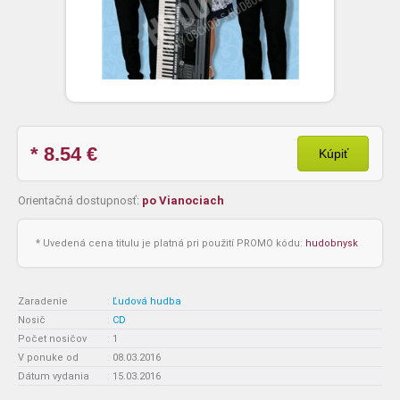
* 8.54
€
Kúpiť
Orientačná dostupnosť:
po Vianociach
* Uvedená cena titulu je platná pri použití PROMO kódu:
hudobnysk
Zaradenie
:
Ľudová hudba
Nosič
:
CD
Počet nosičov
:
1
V ponuke od
:
08.03.2016
Dátum vydania
:
15.03.2016