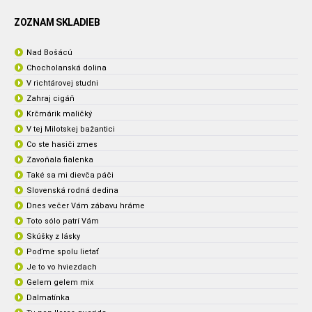
ZOZNAM SKLADIEB
Nad Bošácú
Chocholanská dolina
V richtárovej studni
Zahraj cigáň
Krčmárik maličký
V tej Milotskej bažantici
Co ste hasiči zmes
Zavoňala fialenka
Také sa mi dievča páči
Slovenská rodná dedina
Dnes večer Vám zábavu hráme
Toto sólo patrí Vám
Skúšky z lásky
Poďme spolu lietať
Je to vo hviezdach
Gelem gelem mix
Dalmatínka