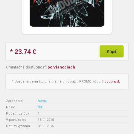
* 23.74
€
Kúpiť
Orientačná dostupnosť:
po Vianociach
* Uvedená cena titulu je platná pri použití PROMO kódu:
hudobnysk
Zaradenie
:
Metal
Nosič
:
CD
Počet nosičov
:
1
V ponuke od
:
16.11.2015
Dátum vydania
:
06.11.2015