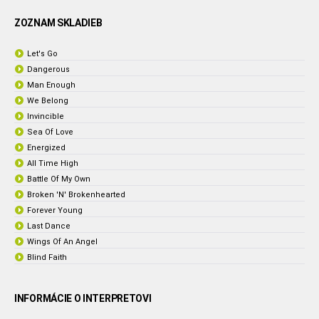
ZOZNAM SKLADIEB
Let's Go
Dangerous
Man Enough
We Belong
Invincible
Sea Of Love
Energized
All Time High
Battle Of My Own
Broken 'N' Brokenhearted
Forever Young
Last Dance
Wings Of An Angel
Blind Faith
INFORMÁCIE O INTERPRETOVI