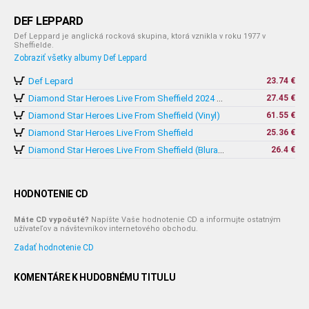
DEF LEPPARD
Def Leppard je anglická rocková skupina, ktorá vznikla v roku 1977 v
Sheffielde.
Zobraziť všetky albumy Def Leppard
Def Lepard
23.74 €
27.45 €
Diamond Star Heroes Live From Sheffield 2024 (Bluray)
Diamond Star Heroes Live From Sheffield (Vinyl)
61.55 €
Diamond Star Heroes Live From Sheffield
25.36 €
26.4 €
Diamond Star Heroes Live From Sheffield (Bluray+2CD)
HODNOTENIE CD
Máte CD vypočuté?
Napíšte Vaše hodnotenie CD a informujte ostatným
užívateľov a návštevníkov internetového obchodu.
Zadať hodnotenie CD
KOMENTÁRE K HUDOBNÉMU TITULU