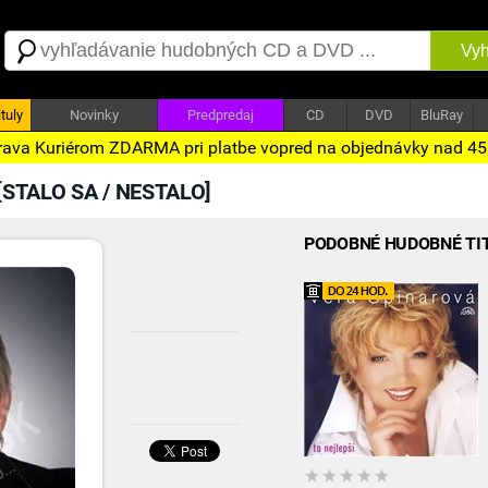
Vyh
tuly
Novinky
Predpredaj
CD
DVD
BluRay
ava Kuriérom ZDARMA pri platbe vopred na objednávky nad 4
STALO SA / NESTALO]
PODOBNÉ HUDOBNÉ TI