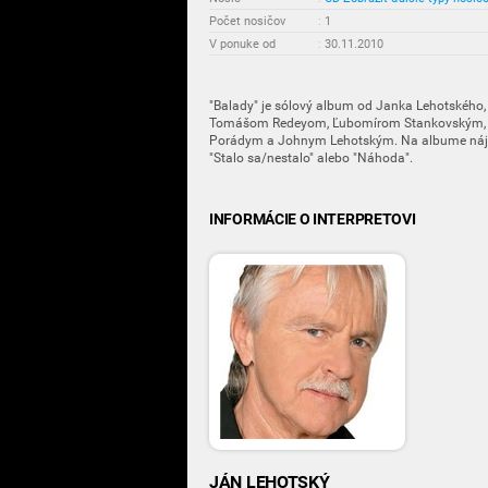
Počet nosičov
:
1
V ponuke od
:
30.11.2010
"Balady" je sólový album od Janka Lehotského, 
Tomášom Redeyom, Ľubomírom Stankovským, 
Porádym a Johnym Lehotským. Na albume nájdet
"Stalo sa/nestalo" alebo "Náhoda".
INFORMÁCIE O INTERPRETOVI
JÁN LEHOTSKÝ