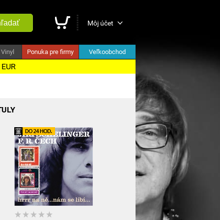
ľadať
Môj účet
Vinyl
Ponuka pre firmy
Veľkoobchod
5 EUR
TULY