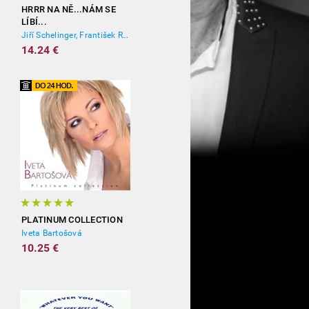
HRRR NA NĚ...NÁM SE
LÍBÍ...
Jiří Schelinger, František Ringo Čech
14.24 €
PLATINUM COLLECTION
Iveta Bartošová
10.25 €