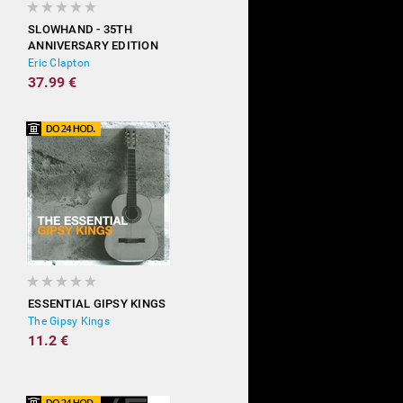
SLOWHAND - 35TH
ANNIVERSARY EDITION
(DELUXE)
Eric Clapton
37.99 €
ESSENTIAL GIPSY KINGS
The Gipsy Kings
11.2 €