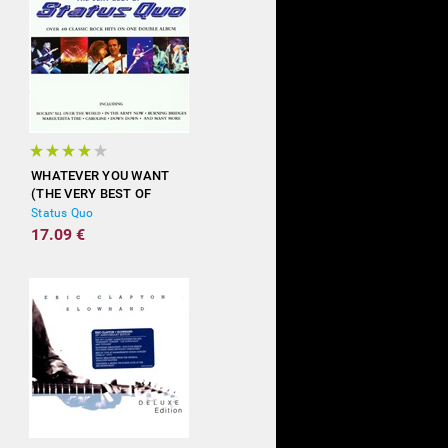
WHATEVER YOU WANT
(THE VERY BEST OF
STATUS QUO)
Status Quo
17.09 €