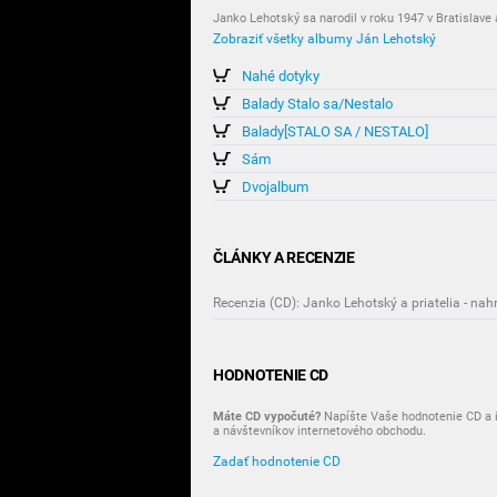
Janko Lehotský sa narodil v roku 1947 v Bratislave 
Zobraziť všetky albumy Ján Lehotský
Nahé dotyky
Balady Stalo sa/Nestalo
Balady[STALO SA / NESTALO]
Sám
Dvojalbum
ČLÁNKY A RECENZIE
Recenzia (CD): Janko Lehotský a priatelia - nah
HODNOTENIE CD
Máte CD vypočuté?
Napíšte Vaše hodnotenie CD a i
a návštevníkov internetového obchodu.
Zadať hodnotenie CD