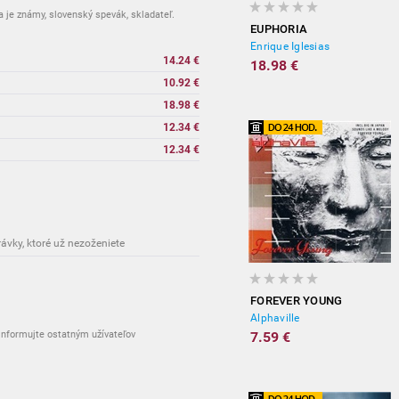
a je známy, slovenský spevák, skladateľ.
EUPHORIA
Enrique Iglesias
14.24 €
18.98 €
10.92 €
18.98 €
12.34 €
12.34 €
rávky, ktoré už nezoženiete
FOREVER YOUNG
Alphaville
nformujte ostatným užívateľov
7.59 €