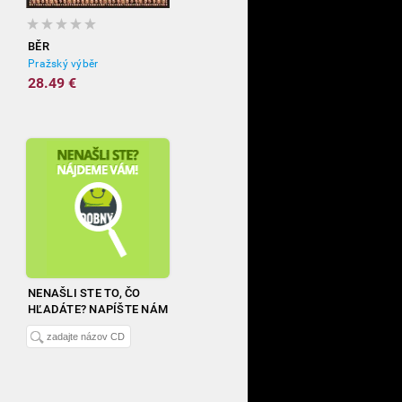
BĚR
Pražský výběr
28.49 €
NENAŠLI STE TO, ČO
HĽADÁTE? NAPÍŠTE NÁM