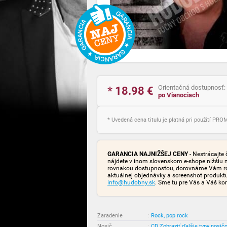
Orientačná dostupnosť:
* 18.98
€
po Vianociach
* Uvedená cena titulu je platná pri použití PR
GARANCIA NAJNIŽŠEJ CENY
- Nestrácajte 
nájdete v inom slovenskom e-shope nižšiu 
rovnakou dostupnosťou, dorovnáme Vám rozd
aktuálnej objednávky a screenshot produk
info@hudobny.sk
. Sme tu pre Vás a Váš ko
Zaradenie
:
Rock, pop rock
Nosič
:
CD
Zobraziť ďalšie typy nosič