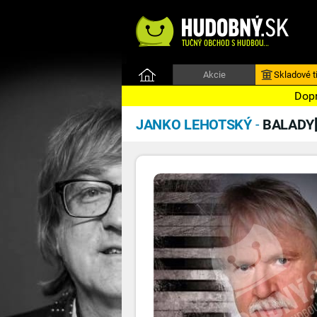
Akcie
Skladové ti
Dopr
JANKO LEHOTSKÝ
-
BALADY[