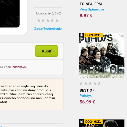
TO NEJLEPŠÍ
Věra Špinarová
Hodnotenie
0
/5 (
0
)
9.97 €
Zadať hodnotenie
Kúpiť
OMO kódu:
hudobnysk
čas hľadaním najlepšej ceny. Ak
neakciovú cenu na daný produkt s
BEST OF
iel. Stačí nám zaslať číslo Vašej
Puhdys
tu z daného obchodu na nášu adresu
56.99 €
mfort.
ov