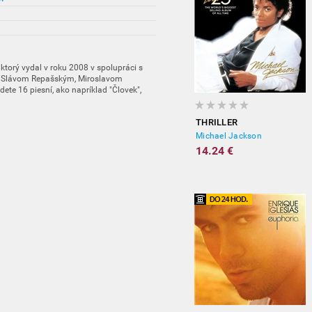
ktorý vydal v roku 2008 v spolupráci s
Slávom Repašským, Miroslavom
e 16 piesní, ako napríklad "Človek",
THRILLER
Michael Jackson
14.24 €