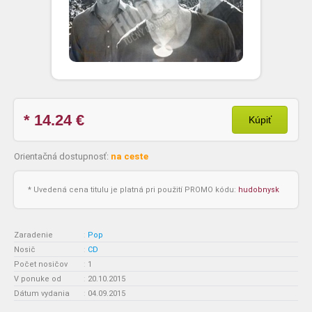
* 14.24
€
Kúpiť
Orientačná dostupnosť:
na ceste
* Uvedená cena titulu je platná pri použití PROMO kódu:
hudobnysk
Zaradenie
:
Pop
Nosič
:
CD
Počet nosičov
:
1
V ponuke od
:
20.10.2015
Dátum vydania
:
04.09.2015