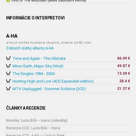
Foot Of The Mountain (Mark Saunders Remix)
INFORMÁCIE O INTERPRETOVI
A-HA
a-ha je nórska hudobná skupina, známa od 80. roko
Zobraziť všetky albumy A-HA
Time and Again - The Ultimate
66.49 €
Minor Earth, Major Sky (Vinyl)
49.87 €
The Singles 1984 - 2004
13.29 €
Hunting High and Low (4CD Expanded edition)
28.4 €
MTV Unplugged - Summer Solstice (2CD)
21.37 €
ČLÁNKY A RECENZIE
Novinky: Lucie Bílá – Hana (videoklip)
Recenzia (CD): Lucie Bílá – Hana
Recenzia (CD): A-HA – Cast In Steel