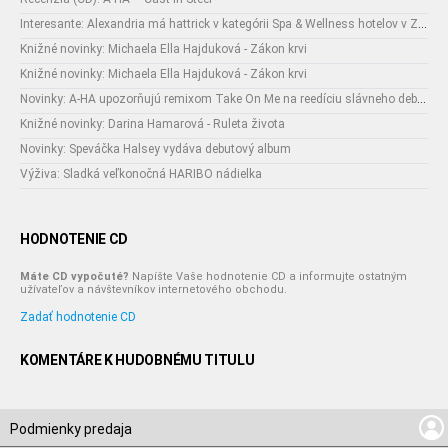
Interesante: Alexandria má hattrick v kategórii Spa & Wellness hotelov v Zlínskom kraji
Knižné novinky: Michaela Ella Hajduková - Zákon krvi
Knižné novinky: Michaela Ella Hajduková - Zákon krvi
Novinky: A-HA upozorňujú remixom Take On Me na reedíciu slávneho debutu
Knižné novinky: Darina Hamarová - Ruleta života
Novinky: Speváčka Halsey vydáva debutový album
Výživa: Sladká veľkonočná HARIBO nádielka
HODNOTENIE CD
Máte CD vypočuté?
Napíšte Vaše hodnotenie CD a informujte ostatným
užívateľov a návštevníkov internetového obchodu.
Zadať hodnotenie CD
KOMENTÁRE K HUDOBNÉMU TITULU
Podmienky predaja