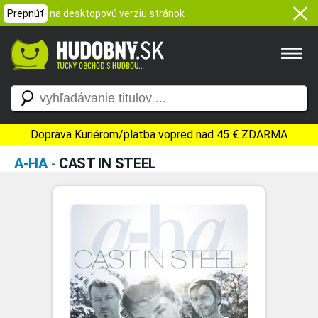
Prepnúť
na desktopovú verziu stránok
Doprava Kuriérom/platba vopred nad 45 € ZDARMA
A-HA
-
CAST IN STEEL