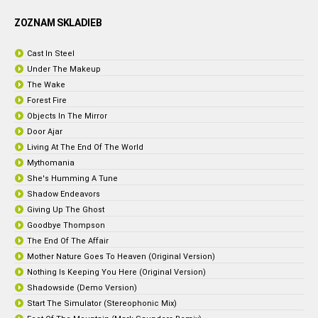
ZOZNAM SKLADIEB
Cast In Steel
Under The Makeup
The Wake
Forest Fire
Objects In The Mirror
Door Ajar
Living At The End Of The World
Mythomania
She's Humming A Tune
Shadow Endeavors
Giving Up The Ghost
Goodbye Thompson
The End Of The Affair
Mother Nature Goes To Heaven (Original Version)
Nothing Is Keeping You Here (Original Version)
Shadowside (Demo Version)
Start The Simulator (Stereophonic Mix)