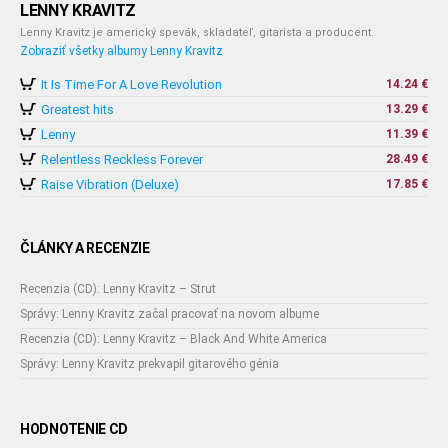
LENNY KRAVITZ
Lenny Kravitz je americký spevák, skladateľ, gitarista a producent.
Zobraziť všetky albumy Lenny Kravitz
It Is Time For A Love Revolution
14.24 €
Greatest hits
13.29 €
Lenny
11.39 €
Relentless Reckless Forever
28.49 €
Raise Vibration (Deluxe)
17.85 €
ČLÁNKY A RECENZIE
Recenzia (CD): Lenny Kravitz – Strut
Správy: Lenny Kravitz začal pracovať na novom albume
Recenzia (CD): Lenny Kravitz – Black And White America
Správy: Lenny Kravitz prekvapil gitarového génia
HODNOTENIE CD