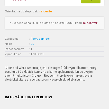
Orientačná dostupnosť:
na ceste
* Uvedená cena titulu je platná pri použití PROMO kódu:
hudobnysk
Zaradenie
:
Rock, pop rock
Nosič
:
CD
Počet nosičov
:
1
V ponuke od
:
17.08.2011
Black and White America je jeho deviatym štúdiovým albumom, ktorý
obsahuje 10 skladieb. Lenny na albume spolupracuje len so svojim
dvorným gitaristom Craigom Rossom, ktorý je okrem akustickej a
elektrickej gitary aj spoluautorom viacerých skladieb albumu.
INFORMÁCIE O INTERPRETOVI