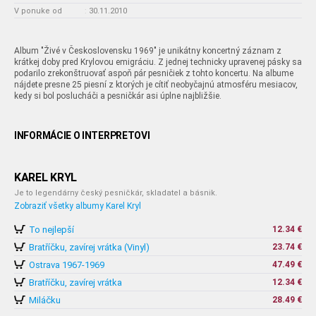
V ponuke od
:
30.11.2010
Album "Živé v Československu 1969" je unikátny koncertný záznam z
krátkej doby pred Krylovou emigráciu. Z jednej technicky upravenej pásky sa
podarilo zrekonštruovať aspoň pár pesničiek z tohto koncertu. Na albume
nájdete presne 25 piesní z ktorých je cítiť neobyčajnú atmosféru mesiacov,
kedy si bol poslucháči a pesničkár asi úplne najbližšie.
INFORMÁCIE O INTERPRETOVI
KAREL KRYL
Je to legendárny český pesničkár, skladatel a básnik.
Zobraziť všetky albumy Karel Kryl
To nejlepší
12.34 €
Bratříčku, zavírej vrátka (Vinyl)
23.74 €
Ostrava 1967-1969
47.49 €
Bratříčku, zavírej vrátka
12.34 €
Miláčku
28.49 €