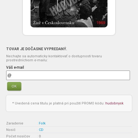
TOVAR JE DOČASNE VYPREDANÝ.
Nechajte sa automaticky kontaktovať o dostupnosti tovaru
prostredníctvom e-mailu:
Váš e-mail
OK
* Uvedená cena titulu je platná pri použití PROMO kódu:
hudobnysk
Zaradenie
:
Folk
Nosič
:
CD
Počet nosičov
:
0