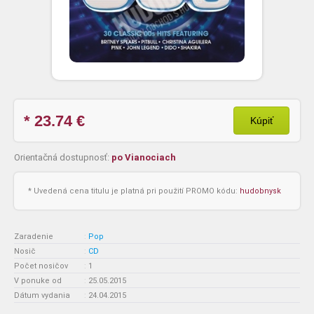
* 23.74
€
Kúpiť
Orientačná dostupnosť:
po Vianociach
* Uvedená cena titulu je platná pri použití PROMO kódu:
hudobnysk
Zaradenie
:
Pop
Nosič
:
CD
Počet nosičov
:
1
V ponuke od
:
25.05.2015
Dátum vydania
:
24.04.2015