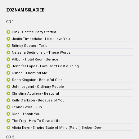
ZOZNAM SKLADIEB
CD 1
Pink - Get the Party Started
Justin Timberlake - Like I Love You
Britney Spears - Toxic
Natasha Bedingfield - These Words
Pitbull - Hotel Room Service
Jennifer Lopez - Love Don't Cost a Thing
Usher - U Remind Me
Sean Kingston - Beautiful Girls
John Legend - Ordinary People
Christina Aguilera - Beautiful
Kelly Clarkson - Because of You
Leona Lewis - Run
Dido - Thank You
The Fray - How To Save a Life
Alicia Keys - Empire State of Mind (Part Ii) Broken Down
CD 2