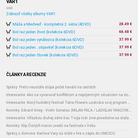
VAR1
VAR
Zobraziť všetky albumy VAR1
Máša a Medveď - kompletná 2. séria (4DVD)
28.49 €
Bol raz jeden život (kolekcia 6DVD)
66.48 €
Bol raz jeden vynálezca (kolekcia 6DVD)
37.99 €
Bol raz jeden...objaviteľ (kolekcia 6DVD)
37.99 €
Bol raz jeden človek (kolekcia 6DVD)
37.99 €
ČLÁNKY A RECENZIE
Správy: Prečo neustále stúpa počet havárií na cestách
Interesante: Ako sa vyvarovať konfliktom a nepríjemným situáciám na dovolenke
Interesante: Nový hudobný festival Tatra Flowers uzatvára svoj program naozajstnou špecialitou:
Novinky: Edvard Grieg - Violin Sonatas (MILAN PAĽA / LADISLAV FANZOWITZ)
Interesante: Víťazkou druhej série šou Tvoja tvár znie povedome sa stala...
Novinky: Klip Čistých tvarov uvedú na festivale v Írsku
Správy z domova: Karlove Vary sú stále v hre o zápis do UNESCO