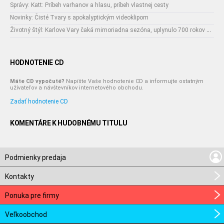
Správy: Katt: Príbeh varhanov a hlasu, príbeh vlastnej cesty
Novinky: Čisté Tvary s apokalyptickým videoklipom
Životný štýl: Karlove Vary čaká mimoriadna sezóna, uplynulo 700 rokov od narodenia ich zakladateľa
HODNOTENIE CD
Máte CD vypočuté?
Napíšte Vaše hodnotenie CD a informujte ostatným
užívateľov a návštevníkov internetového obchodu.
Zadať hodnotenie CD
KOMENTÁRE K HUDOBNÉMU TITULU
Podmienky predaja
Kontakty
Ponuka pre firmy
Veľkoobchod