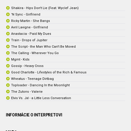
Shakira - Hips Don't Lie (Feat. Wyclef Jean)
'N Sync - Girlfriend
Ricky Martin - She Bangs
Avril Lavigne - Girlfriend
Anastacia - Paid My Dues
Train - Drops of Jupiter
The Script - the Man Who Can't Be Moved
The Calling - Wherever You Go
Mgmt - Kids
Gossip - Heavy Cross
Good Charlotte - Lifestyles of the Rich & Famous
Wheatus - Teenage Dirtbag
Toploader - Dancing In the Moonlight
The Zutons - Valerie
Elvis Vs. Jxl - a Little Less Conversation
INFORMÁCIE O INTERPRETOVI