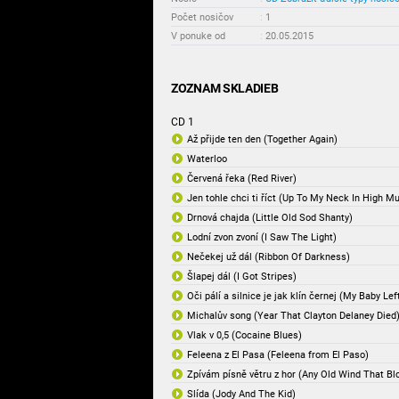
Počet nosičov
:
1
V ponuke od
:
20.05.2015
ZOZNAM SKLADIEB
CD 1
Až přijde ten den (Together Again)
Waterloo
Červená řeka (Red River)
Jen tohle chci ti říct (Up To My Neck In High 
Drnová chajda (Little Old Sod Shanty)
Lodní zvon zvoní (I Saw The Light)
Nečekej už dál (Ribbon Of Darkness)
Šlapej dál (I Got Stripes)
Oči pálí a silnice je jak klín černej (My Baby Le
Michalův song (Year That Clayton Delaney Died
Vlak v 0,5 (Cocaine Blues)
Feleena z El Pasa (Feleena from El Paso)
Zpívám písně větru z hor (Any Old Wind That Bl
Slída (Jody And The Kid)