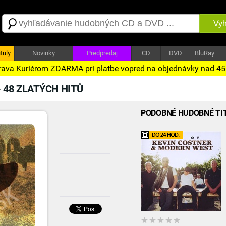
Vyh
tuly
Novinky
Predpredaj
CD
DVD
BluRay
ava Kuriérom ZDARMA pri platbe vopred na objednávky nad 4
- 48 ZLATÝCH HITŮ
PODOBNÉ HUDOBNÉ TI