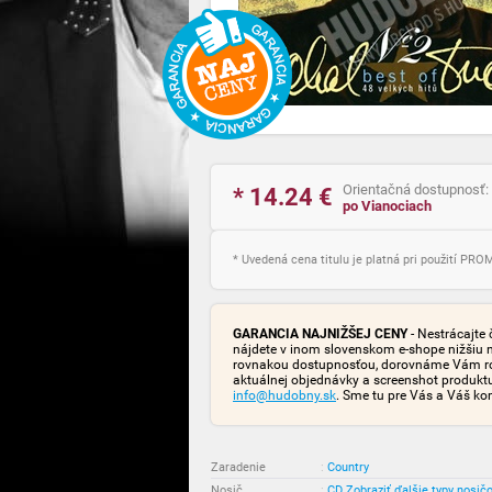
Orientačná dostupnosť:
* 14.24
€
po Vianociach
* Uvedená cena titulu je platná pri použití PR
GARANCIA NAJNIŽŠEJ CENY
- Nestrácajte 
nájdete v inom slovenskom e-shope nižšiu 
rovnakou dostupnosťou, dorovnáme Vám rozd
aktuálnej objednávky a screenshot produk
info@hudobny.sk
. Sme tu pre Vás a Váš ko
Zaradenie
:
Country
Nosič
:
CD
Zobraziť ďalšie typy nosič