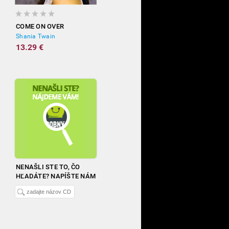
COME ON OVER
Shania Twain
13.29 €
NENAŠLI STE TO, ČO
HĽADÁTE? NAPÍŠTE NÁM