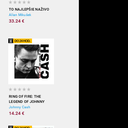
TO NAJLEPŠIE NAŽIVO
Allan Mikušek
33.24 €
RING OF FIRE: THE
LEGEND OF JOHNNY
CASH
Johnny Cash
14.24 €