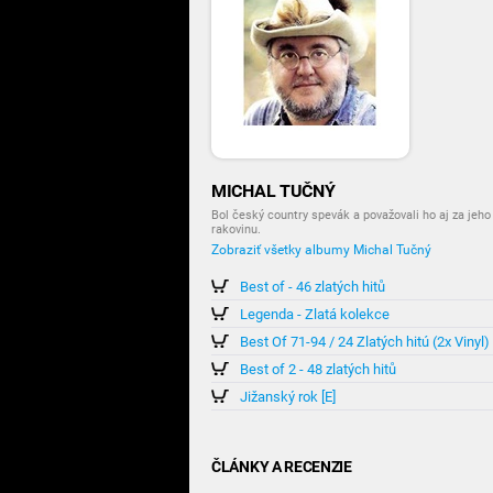
MICHAL TUČNÝ
Bol český country spevák a považovali ho aj za jeho
rakovinu.
Zobraziť všetky albumy Michal Tučný
Best of - 46 zlatých hitů
Legenda - Zlatá kolekce
Best Of 71-94 / 24 Zlatých hitú (2x Vinyl)
Best of 2 - 48 zlatých hitů
Jižanský rok [E]
ČLÁNKY A RECENZIE