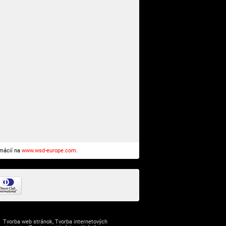
rmácií na
www.wsd-europe.com
.
Tvorba web stránok
,
Tvorba internetových