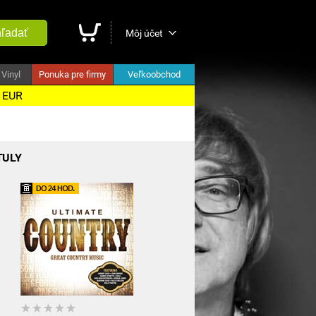
ľadať
Môj účet
Vinyl
Ponuka pre firmy
Veľkoobchod
5 EUR
TULY