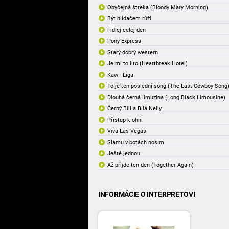
Obyčejná štreka (Bloody Mary Morning)
Být hlídačem růží
Fidlej celej den
Pony Express
Starý dobrý western
Je mi to líto (Heartbreak Hotel)
Kaw - Liga
To je ten poslední song (The Last Cowboy Song
Dlouhá černá limuzína (Long Black Limousine)
Černý Bill a Bílá Nelly
Přistup k ohni
Viva Las Vegas
Slámu v botách nosím
Ještě jednou
Až přijde ten den (Together Again)
INFORMÁCIE O INTERPRETOVI