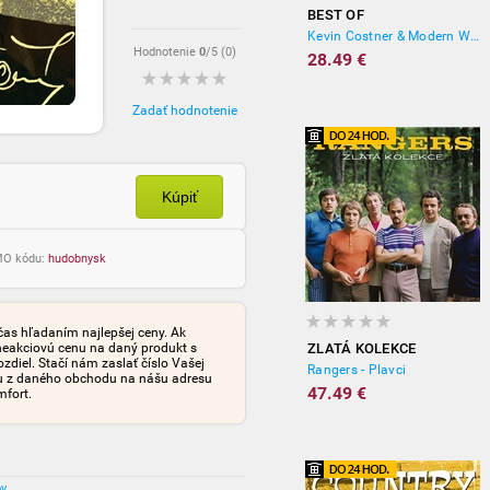
BEST OF
Kevin Costner & Modern West
Hodnotenie
0
/5 (
0
)
28.49 €
Zadať hodnotenie
Kúpiť
OMO kódu:
hudobnysk
čas hľadaním najlepšej ceny. Ak
neakciovú cenu na daný produkt s
ZLATÁ KOLEKCE
iel. Stačí nám zaslať číslo Vašej
Rangers - Plavci
tu z daného obchodu na nášu adresu
47.49 €
mfort.
ov