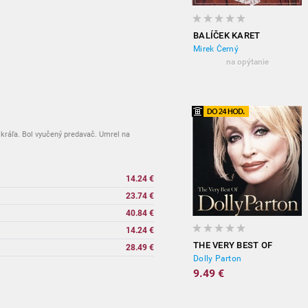
BALÍČEK KARET
Mirek Černý
na opýtanie
 kráľa. Bol vyučený predavač. Umrel na
14.24 €
23.74 €
40.84 €
14.24 €
THE VERY BEST OF
28.49 €
Dolly Parton
9.49 €