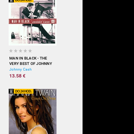
MAN IN BLACK - THE
VERY BEST OF JOHNNY
CASH
Johnny Cash
13.58 €