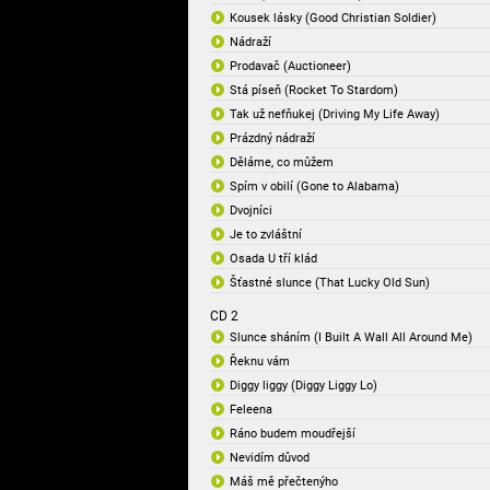
Kousek lásky (Good Christian Soldier)
Nádraží
Prodavač (Auctioneer)
Stá píseň (Rocket To Stardom)
Tak už nefňukej (Driving My Life Away)
Prázdný nádraží
Děláme, co můžem
Spím v obilí (Gone to Alabama)
Dvojníci
Je to zvláštní
Osada U tří klád
Šťastné slunce (That Lucky Old Sun)
CD 2
Slunce sháním (I Built A Wall All Around Me)
Řeknu vám
Diggy liggy (Diggy Liggy Lo)
Feleena
Ráno budem moudřejší
Nevidím důvod
Máš mě přečtenýho