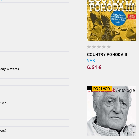
COUNTRY POHODA III
VAR
6.64 €
Muddy Waters)
ft Me)
)
ows)