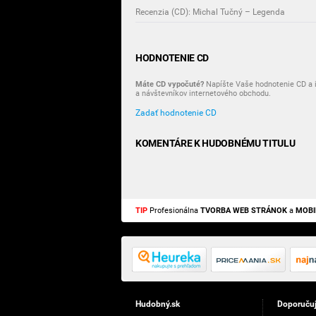
Recenzia (CD): Michal Tučný – Legenda
HODNOTENIE CD
Máte CD vypočuté?
Napíšte Vaše hodnotenie CD a i
a návštevníkov internetového obchodu.
Zadať hodnotenie CD
KOMENTÁRE K HUDOBNÉMU TITULU
TIP
Profesionálna
TVORBA WEB STRÁNOK
a
MOBI
Hudobný.sk
Doporuču