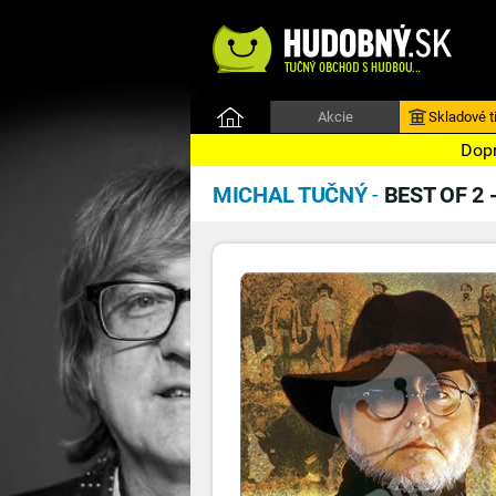
Akcie
Skladové ti
Dopr
MICHAL TUČNÝ
-
BEST OF 2 