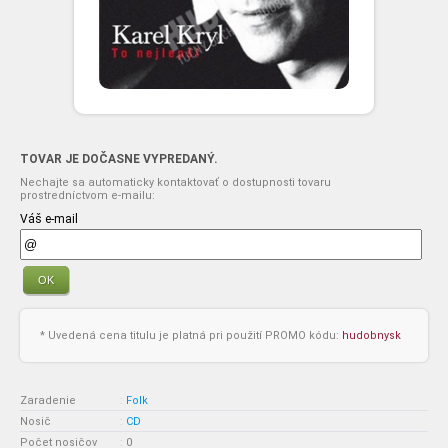
TOVAR JE DOČASNE VYPREDANÝ.
Nechajte sa automaticky kontaktovať o dostupnosti tovaru
prostredníctvom e-mailu:
Váš e-mail
OK
* Uvedená cena titulu je platná pri použití PROMO kódu:
hudobnysk
Zaradenie
:
Folk
Nosič
:
CD
Počet nosičov
:
0