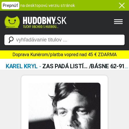
Prepnúť
na desktopovú verziu stránok
Doprava Kuriérom/platba vopred nad 45 € ZDARMA
KAREL KRYL
-
ZAS PADÁ LISTÍ... /BÁSNE 62-91 (AUDIOKNIHA)