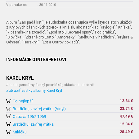
V ponuke od
:
30.11.2010
Album "Zas padá listí" je audiokniha obsahujúca vyše štyridsiatich ukážok
z Krylových básnických zbierok a knižiek, ako napríklad "Krylogie"," Kníška",
"7 básniček na zrcadlo", "Zpod stolu Sebrané spisy"," Pod grafiku",
"Slovíčka", "Zbraně pro Erató"," Amoresky", "Sněhurka v hadřících", "Krylias &
Odysea", "Harakrylí", "Lot a Ostrov pokladů".
INFORMÁCIE O INTERPRETOVI
KAREL KRYL
Je to legendárny český pesničkár, skladatel a básnik.
Zobraziť všetky albumy Karel Kryl
To nejlepší
12.34 €
Bratříčku, zavírej vrátka (Vinyl)
23.74 €
Ostrava 1967-1969
47.49 €
Bratříčku, zavírej vrátka
12.34 €
Miláčku
28.49 €