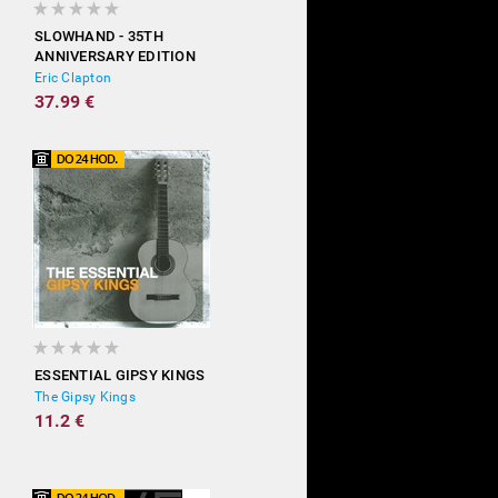
SLOWHAND - 35TH
ANNIVERSARY EDITION
(DELUXE)
Eric Clapton
37.99 €
ESSENTIAL GIPSY KINGS
The Gipsy Kings
11.2 €