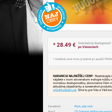
Orientačná dostupnosť:
* 28.49
€
po Vianociach
* Uvedená cena titulu je platná pri použití PR
GARANCIA NAJNIŽŠEJ CENY
- Nestrácajte 
nájdete v inom slovenskom e-shope nižšiu 
rovnakou dostupnosťou, dorovnáme Vám rozd
aktuálnej objednávky a screenshot produk
info@hudobny.sk
. Sme tu pre Vás a Váš ko
Zaradenie
:
Rock, pop rock
Nosič
:
CD
Zobraziť ďalšie typy nosič