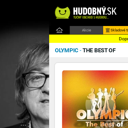
Akcie
Skladové ti
Dopr
OLYMPIC
-
THE BEST OF