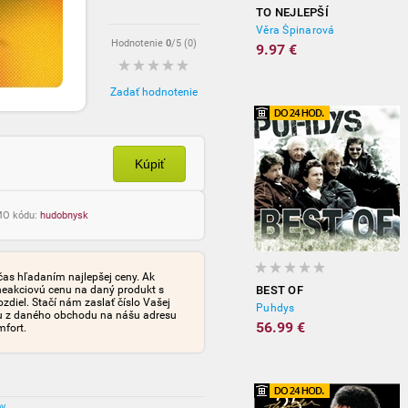
TO NEJLEPŠÍ
Věra Špinarová
Hodnotenie
0
/5 (
0
)
9.97 €
Zadať hodnotenie
Kúpiť
OMO kódu:
hudobnysk
čas hľadaním najlepšej ceny. Ak
neakciovú cenu na daný produkt s
BEST OF
iel. Stačí nám zaslať číslo Vašej
Puhdys
tu z daného obchodu na nášu adresu
56.99 €
mfort.
ov