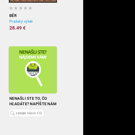
BĚR
Pražský výběr
28.49 €
NENAŠLI STE TO, ČO
HĽADÁTE? NAPÍŠTE NÁM