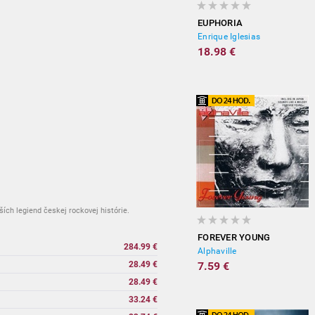
EUPHORIA
Enrique Iglesias
18.98 €
ích legiend českej rockovej histórie.
FOREVER YOUNG
284.99 €
Alphaville
28.49 €
7.59 €
28.49 €
33.24 €