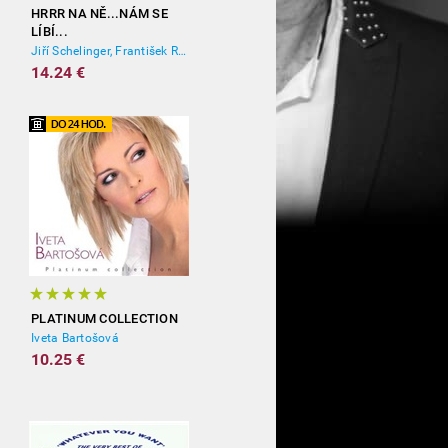
HRRR NA NĚ...NÁM SE
LÍBÍ...
Jiří Schelinger, František Ringo Čech
14.24 €
PLATINUM COLLECTION
Iveta Bartošová
10.25 €