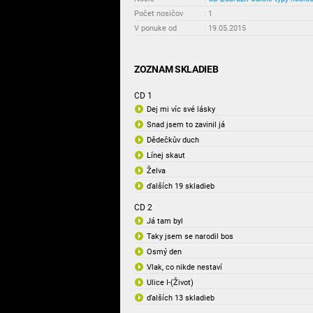
Počet nosičov
:
1
V ponuke od
:
19.05.2015
ZOZNAM SKLADIEB
CD 1
Dej mi víc své lásky
Snad jsem to zavinil já
Dědečkův duch
Línej skaut
Želva
ďalších 19 skladieb
CD 2
Já tam byl
Taky jsem se narodil bos
Osmý den
Vlak, co nikde nestaví
Ulice I-(Život)
ďalších 13 skladieb