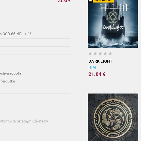
23.74 €
ym 3CD 66 NEJ + 1!
DARK LIGHT
HIM
octivá robota
21.84 €
 Peroutka
nformujte ostatným užívateľov