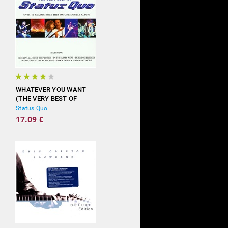
WHATEVER YOU WANT
(THE VERY BEST OF
STATUS QUO)
Status Quo
17.09 €