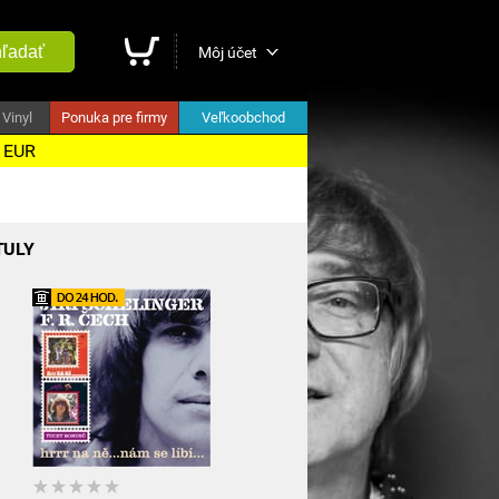
ľadať
Môj účet
Vinyl
Ponuka pre firmy
Veľkoobchod
5 EUR
TULY