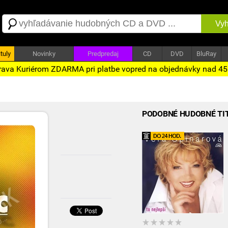
Vyh
tuly
Novinky
Predpredaj
CD
DVD
BluRay
ava Kuriérom ZDARMA pri platbe vopred na objednávky nad 4
PODOBNÉ HUDOBNÉ TI