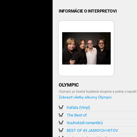
INFORMÁCIE O INTERPRETOVI
OLYMPIC
Olympic je česká hudobná skupina a jedna z najväčš
Zobraziť všetky albumy Olympic
Kaťata (Vinyl)
The Best of
Souhvězdí romantiků
BEST OF 43 JASNYCH HITOV