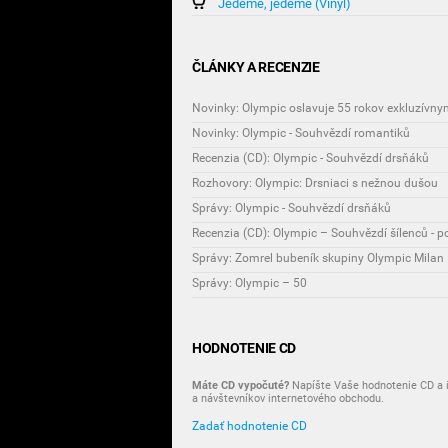
Jedeme, jedeme (Vinyl)
ČLÁNKY A RECENZIE
Novinky: Olympic oslavuje 55 rokov exkluzívn
Novinky: Olympic - Souhvězdí romantiků
Recenzia (CD): Olympic - Souhvězdí drsňáků
Rozhovory: Olympic: Drsniaci s nežnou dušou
Správy: Olympic - Souhvězdí drsňáků
Recenzia (CD): Olympic – Souhvězdí šílenců - p
Správy: Zomrel bubeník skupiny Olympic Milan
Správy: Olympic – 50
HODNOTENIE CD
Máte CD vypočuté?
Napíšte Vaše hodnotenie CD a i
a návštevníkov internetového obchodu.
Zadať hodnotenie CD