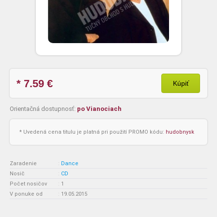
* 7.59
€
Kúpiť
Orientačná dostupnosť:
po Vianociach
* Uvedená cena titulu je platná pri použití PROMO kódu:
hudobnysk
Zaradenie
:
Dance
Nosič
:
CD
Počet nosičov
:
1
V ponuke od
:
19.05.2015