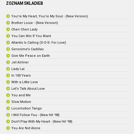
ZOZNAM SKLADIEB
You're My Heart, You're My Soul - (New Version)
Brother Louie - (New Version)
Cheri Cheri Lady
You Can Win If You Want
Atlantis Is Calling (S-O-S- For Love)
Geronimo's Cadillac
Give Me Peace on Earth
Jet Airliner
Lady Lai
In 100 Years
With a Little Love
Let's Talk About Love
You and Me
Slow Motion
Locomotion Tango
I Will Follow You - (New Hit '98)
Don't Play With My Heart - (New Hit '98)
You Are Not Alone