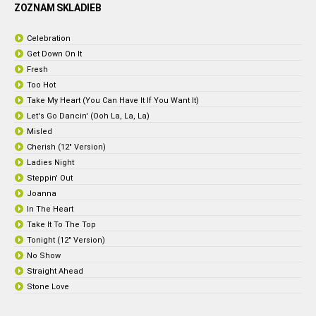
ZOZNAM SKLADIEB
Celebration
Get Down On It
Fresh
Too Hot
Take My Heart (You Can Have It If You Want It)
Let's Go Dancin' (Ooh La, La, La)
Misled
Cherish (12" Version)
Ladies Night
Steppin' Out
Joanna
In The Heart
Take It To The Top
Tonight (12" Version)
No Show
Straight Ahead
Stone Love