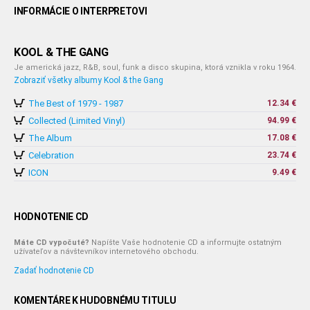
INFORMÁCIE O INTERPRETOVI
KOOL & THE GANG
Je americká jazz, R&B, soul, funk a disco skupina, ktorá vznikla v roku 1964.
Zobraziť všetky albumy Kool & the Gang
The Best of 1979 - 1987
12.34 €
Collected (Limited Vinyl)
94.99 €
The Album
17.08 €
Celebration
23.74 €
ICON
9.49 €
HODNOTENIE CD
Máte CD vypočuté?
Napíšte Vaše hodnotenie CD a informujte ostatným
užívateľov a návštevníkov internetového obchodu.
Zadať hodnotenie CD
KOMENTÁRE K HUDOBNÉMU TITULU