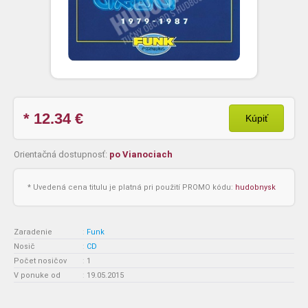
* 12.34
€
Kúpiť
Orientačná dostupnosť:
po Vianociach
* Uvedená cena titulu je platná pri použití PROMO kódu:
hudobnysk
Zaradenie
:
Funk
Nosič
:
CD
Počet nosičov
:
1
V ponuke od
:
19.05.2015