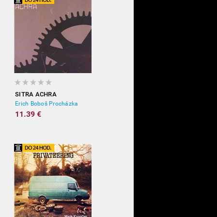
SITRA ACHRA
Erich Boboš Procházka
11.39 €