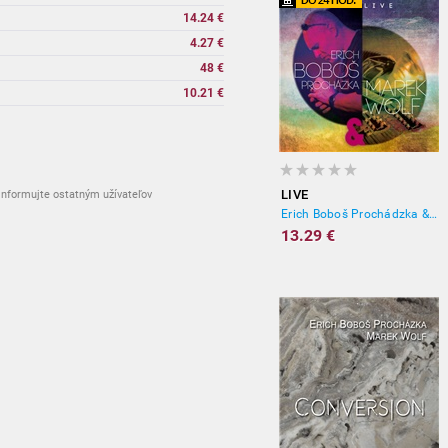
14.24 €
4.27 €
48 €
10.21 €
LIVE
nformujte ostatným užívateľov
Erich Boboš Prochádzka & Marek Wolf
13.29 €