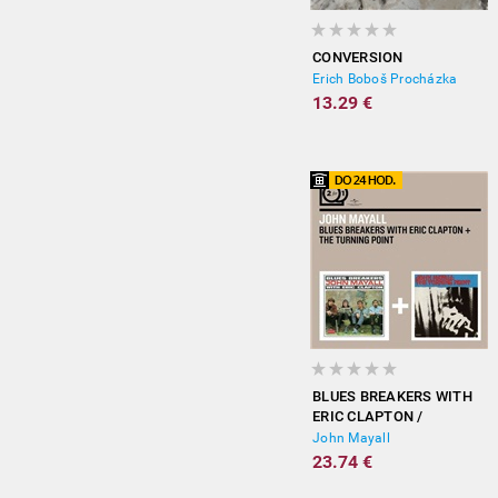
CONVERSION
Erich Boboš Procházka
13.29 €
BLUES BREAKERS WITH
ERIC CLAPTON /
TURNING POINT
John Mayall
23.74 €