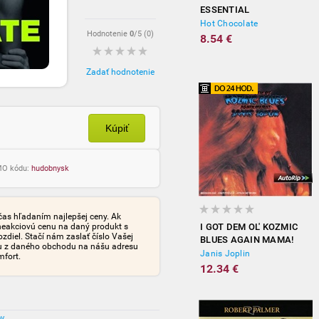
ESSENTIAL
Hot Chocolate
Hodnotenie
0
/5 (
0
)
8.54 €
Zadať hodnotenie
Kúpiť
OMO kódu:
hudobnysk
čas hľadaním najlepšej ceny. Ak
neakciovú cenu na daný produkt s
I GOT DEM OL' KOZMIC
iel. Stačí nám zaslať číslo Vašej
BLUES AGAIN MAMA!
tu z daného obchodu na nášu adresu
Janis Joplin
mfort.
12.34 €
ov