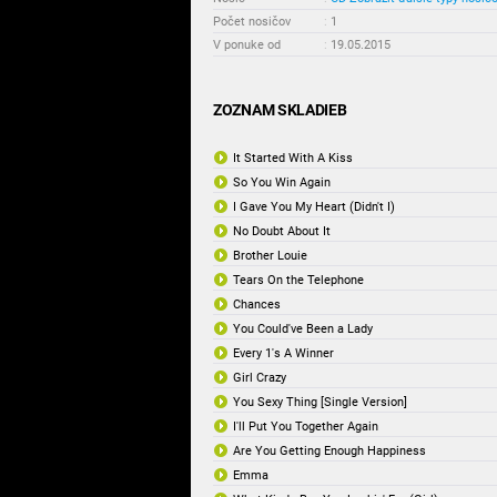
Počet nosičov
:
1
V ponuke od
:
19.05.2015
ZOZNAM SKLADIEB
It Started With A Kiss
So You Win Again
I Gave You My Heart (Didn't I)
No Doubt About It
Brother Louie
Tears On the Telephone
Chances
You Could've Been a Lady
Every 1's A Winner
Girl Crazy
You Sexy Thing [Single Version]
I'll Put You Together Again
Are You Getting Enough Happiness
Emma