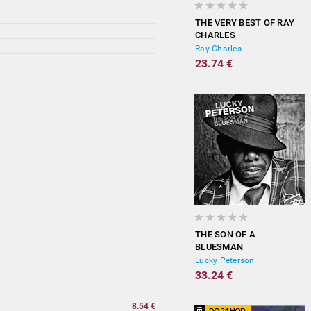
THE VERY BEST OF RAY
CHARLES
Ray Charles
23.74 €
THE SON OF A
BLUESMAN
Lucky Peterson
33.24 €
8.54 €