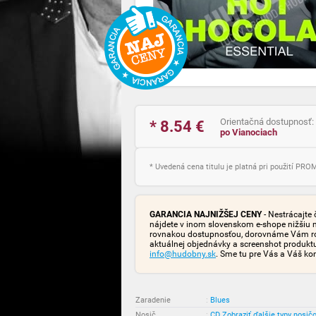
Orientačná dostupnosť:
* 8.54
€
po Vianociach
* Uvedená cena titulu je platná pri použití PR
GARANCIA NAJNIŽŠEJ CENY
- Nestrácajte 
nájdete v inom slovenskom e-shope nižšiu 
rovnakou dostupnosťou, dorovnáme Vám rozd
aktuálnej objednávky a screenshot produk
info@hudobny.sk
. Sme tu pre Vás a Váš ko
Zaradenie
:
Blues
Nosič
:
CD
Zobraziť ďalšie typy nosič