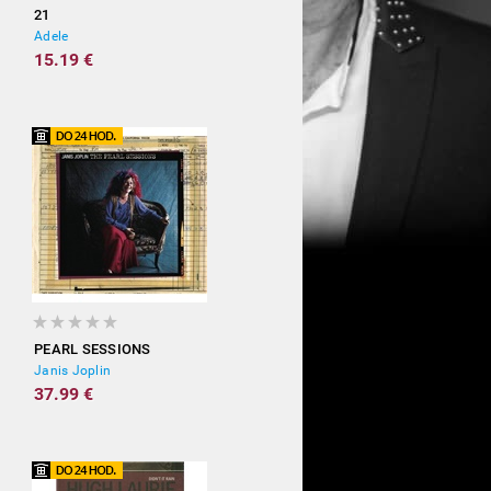
21
Adele
15.19 €
PEARL SESSIONS
Janis Joplin
37.99 €