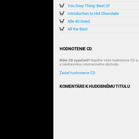
You Sexy Thing: Best Of
Introduction to Hot Chocolate
Alle 40 Goed
All the Best
HODNOTENIE CD
Máte CD vypočuté?
Napíšte Vaše hodnotenie CD a i
a návštevníkov internetového obchodu.
Zadať hodnotenie CD
KOMENTÁRE K HUDOBNÉMU TITULU