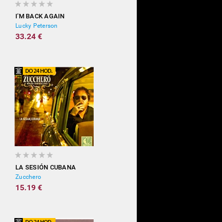
I'M BACK AGAIN
Lucky Peterson
33.24 €
LA SESIÓN CUBANA
Zucchero
15.19 €