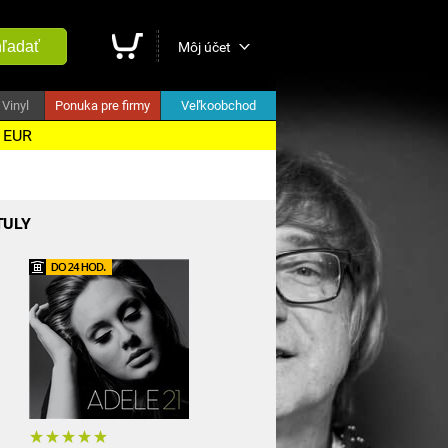
ľadať
Môj účet
Vinyl
Ponuka pre firmy
Veľkoobchod
5 EUR
TULY