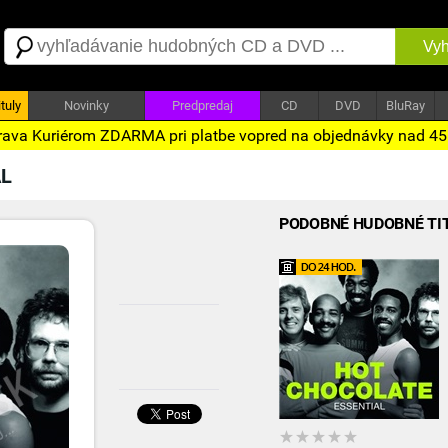
Vyh
tuly
Novinky
Predpredaj
CD
DVD
BluRay
ava Kuriérom ZDARMA pri platbe vopred na objednávky nad 4
AL
PODOBNÉ HUDOBNÉ TI